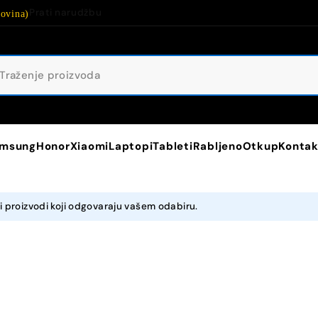
Prati narudžbu
ovina)
msung
Honor
Xiaomi
Laptopi
Tableti
Rabljeno
Otkup
Kontak
 proizvodi koji odgovaraju vašem odabiru.