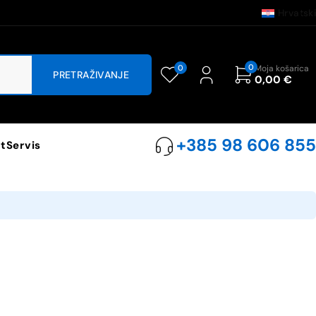
Hrvatski
0
0
Moja košarica
0,00
€
+385 98 606 855
t
Servis