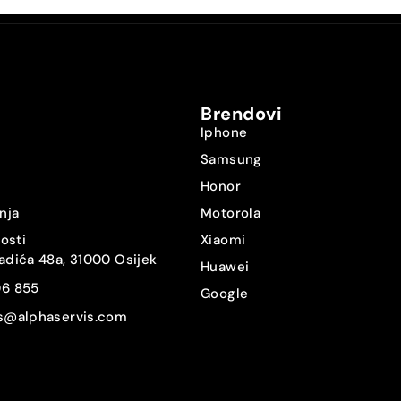
Brendovi
Iphone
Samsung
Honor
nja
Motorola
nosti
Xiaomi
adića 48a, 31000 Osijek
Huawei
06 855
Google
is@alphaservis.com