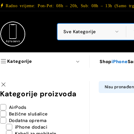
Radno vrijeme: Pon-Pet: 08h – 20h, Sub: 08h – 13h (Samo trg
Kategorije
Shop
iPhone
Sa
Nisu pronađeni
Kategorije proizvoda
AirPods
Bežične slušalice
Dodatna oprema
iPhone dodaci
Kabeli za mobitele