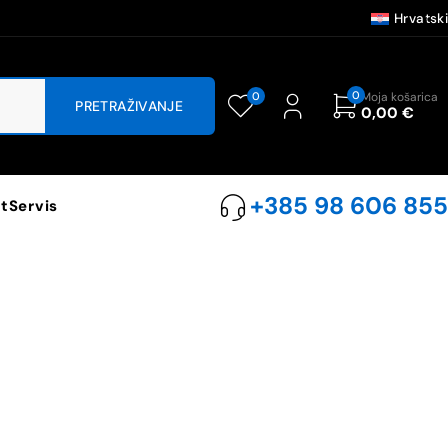
Hrvatski
0
0
Moja košarica
0,00
€
+385 98 606 855
t
Servis