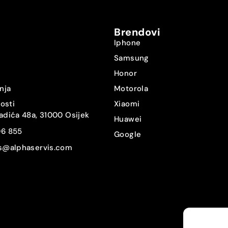
Brendovi
Iphone
Samsung
Honor
nja
Motorola
nosti
Xiaomi
adića 48a, 31000 Osijek
Huawei
06 855
Google
is@alphaservis.com