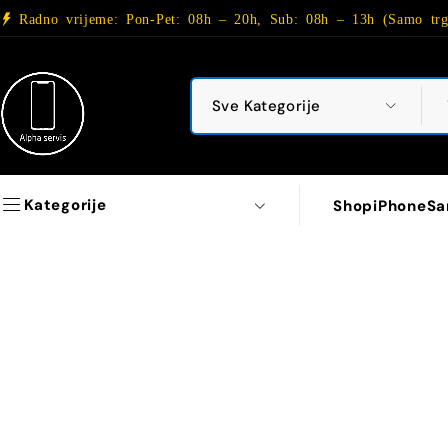
Radno vrijeme: Pon-Pet: 08h – 20h, Sub: 08h – 13h (Samo trg
Kategorije
Shop
iPhone
Sa