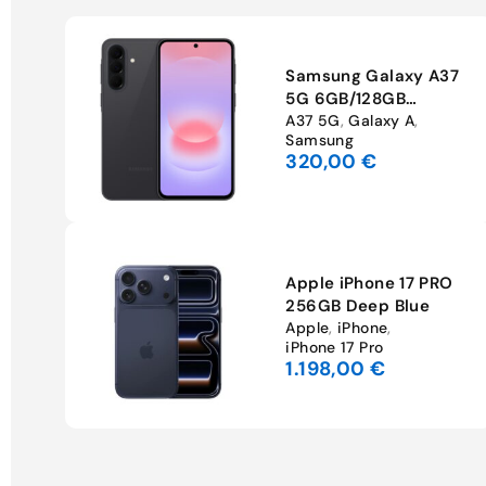
Samsung Galaxy A37
26
5G 6GB/128GB
Awesome Charcoal
A37 5G
,
Galaxy A
,
ng
Samsung
320,00
€
Apple iPhone 17 PRO
6GB
256GB Deep Blue
Apple
,
iPhone
,
17
iPhone 17 Pro
€
1.198,00
€