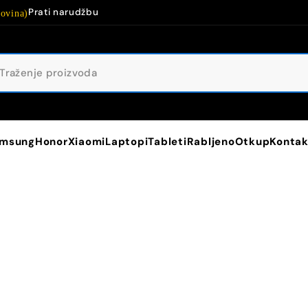
Prati narudžbu
ovina)
msung
Honor
Xiaomi
Laptopi
Tableti
Rabljeno
Otkup
Kontak