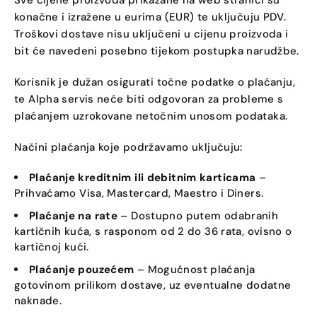
Sve cijene proizvoda prikazane na web stranici su
konačne i izražene u eurima (EUR) te uključuju PDV.
Troškovi dostave nisu uključeni u cijenu proizvoda i
bit će navedeni posebno tijekom postupka narudžbe.
Korisnik je dužan osigurati točne podatke o plaćanju,
te Alpha servis neće biti odgovoran za probleme s
plaćanjem uzrokovane netočnim unosom podataka.
Načini plaćanja koje podržavamo uključuju:
Plaćanje kreditnim ili debitnim karticama
–
Prihvaćamo Visa, Mastercard, Maestro i Diners.
Plaćanje na rate
– Dostupno putem odabranih
kartičnih kuća, s rasponom od 2 do 36 rata, ovisno o
kartičnoj kući.
Plaćanje pouzećem
– Mogućnost plaćanja
gotovinom prilikom dostave, uz eventualne dodatne
naknade.