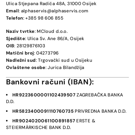
Ulica Stjepana Radića 48A, 31000 Osijek
Email
:
alphaservis@alphaservis.com
Telefon
: +385 98 606 855
Naziv tvrtke
: MCloud d.o.o.
Sjedište
: Ulica Sv. Ane 86/A, Osijek
OIB
: 28129876103
Matični broj
: 04273796
Nadležni sud
: Trgovački sud u Osijeku
Ovlaštene osobe
: Jurica Bilandžija
Bankovni računi (IBAN):
HR9223600001102439507
ZAGREBAČKA BANKA
D.D.
HR5823400091110760735
PRIVREDNA BANKA D.D.
HR9024020061100891857
ERSTE &
STEIERMÄRKISCHE BANK D.D.