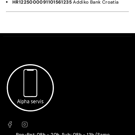
HR1225000091101561235
Addiko Bank Croatia
Pon-Pet: 08h - 20h, Sub: 08h - 13h (Samo