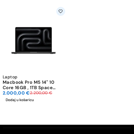
-9%
Laptop
Macbook Pro M5 14" 10
Core 16GB , 1TB Space
Black MDE14LL/A
2.000,00
€
2.200,00
€
Dodaj u košaricu