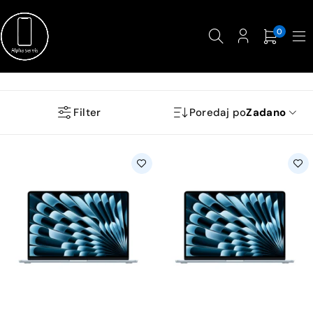
0
Filter
Poredaj po
Zadano