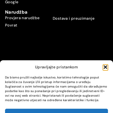
Google
Narudžba
Provjera narudžbe
Dostava i preuzimanje
Povrat
Upravljajte pristankom
© Alpha servis. All Rights Reserved.
Da bismo pružili najbolje iskustvo, koristimo tehnologije poput
kolačića za čuvanje i/ili pristup informacijama o uređaju.
Suglasnost s ovim tehnologijama će nam omogućiti da obrađujemo
podatke kao što su ponašanje pri pregledavanju ili jedinstveni ID-
ovi na ovoj web stranici. Nepristanak ili povlačenje suglasnosti
može negativno utjecati na određene karakteristike i funkcije.