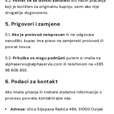
4.2.
Povrat će se izvršiti koristeći
isti način plaćanja
koji je korišten za originalnu kupnju, osim ako nije
drugačije dogovoreno.
5. Prigovori i zamjene
5.1.
Ako je proizvod neispravan
ili ne odgovara
narudžbi, kupac ima pravo na zamjenski proizvod ili
povrat novca.
5.2.
Pritužbe se mogu podnijeti
putem e-maila na
alphaservis@alphaservis.com
ili telefonom na +385
98 606 855.
6. Podaci za kontakt
Ako imate pitanja ili trebate dodatne informacije o
procesu povrata, kontaktirajte nas:
Adresa:
Ulica Stjepana Radića 48A, 31000 Osijek