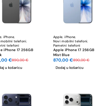
-2%
e
,
iPhone
,
Apple
,
iPhone
,
 mobilni telefoni
,
Novi mobilni telefoni
,
tni telefoni
Pametni telefoni
e iPhone 17 256GB
Apple iPhone 17 256GB
k
Mist Blue
0,00
€
870,00
€
890,00
€
890,00
€
aj u košaricu
Dodaj u košaricu