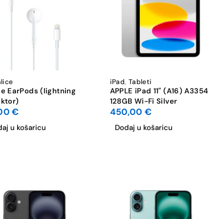
lice
iPad
,
Tableti
e EarPods (lightning
APPLE iPad 11" (A16) A3354
ktor)
128GB Wi-Fi Silver
,00
€
450,00
€
aj u košaricu
Dodaj u košaricu