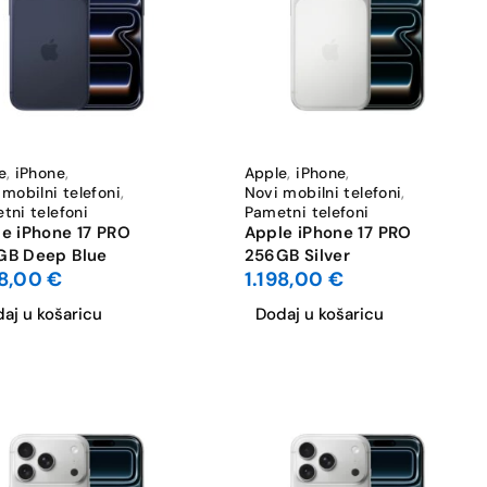
e
,
iPhone
,
Apple
,
iPhone
,
 mobilni telefoni
,
Novi mobilni telefoni
,
tni telefoni
Pametni telefoni
e iPhone 17 PRO
Apple iPhone 17 PRO
GB Deep Blue
256GB Silver
98,00
€
1.198,00
€
aj u košaricu
Dodaj u košaricu