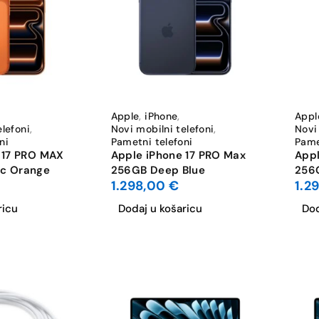
Apple
,
iPhone
,
Appl
elefoni
,
Novi mobilni telefoni
,
Novi
ni
Pametni telefoni
Pame
 17 PRO MAX
Apple iPhone 17 PRO Max
Appl
c Orange
256GB Deep Blue
256G
1.298,00
€
1.2
ricu
Dodaj u košaricu
Dod