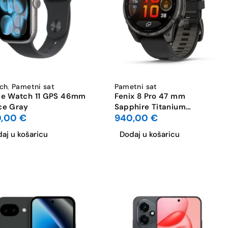
ch
,
Pametni sat
Pametni sat
le Watch 11 GPS 46mm
Fenix 8 Pro 47 mm
ce Gray
Sapphire Titanium
0,00
€
940,00
€
AMOLED Graphite/Black
aj u košaricu
Dodaj u košaricu