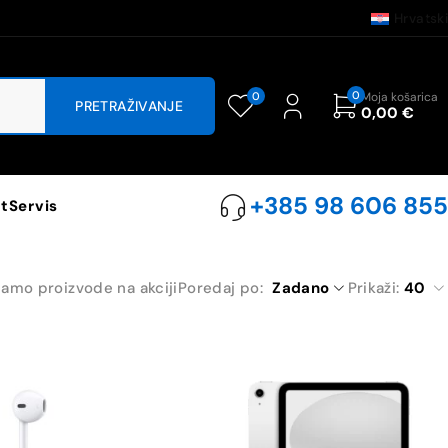
Hrvatski
0
0
Moja košarica
0,00
€
+385 98 606 855
t
Servis
samo proizvode na akciji
Poredaj po
Zadano
Prikaži:
40