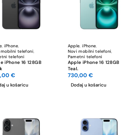
e
,
iPhone
,
Apple
,
iPhone
,
 mobilni telefoni
,
Novi mobilni telefoni
,
tni telefoni
Pametni telefoni
e iPhone 16 128GB
Apple iPhone 16 128GB
k
Teal.
0,00
€
730,00
€
aj u košaricu
Dodaj u košaricu