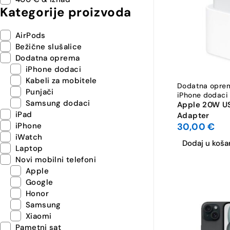
Kategorije proizvoda
AirPods
Bežične slušalice
Dodatna oprema
iPhone dodaci
Kabeli za mobitele
Dodatna opre
Punjači
iPhone dodaci
Samsung dodaci
Apple 20W U
iPad
Adapter
30,00
€
iPhone
iWatch
Dodaj u koša
Laptop
Novi mobilni telefoni
Apple
Google
Honor
Samsung
Xiaomi
Pametni sat