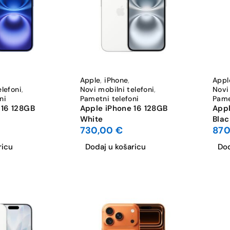
-2%
Apple
,
iPhone
,
Appl
elefoni
,
Novi mobilni telefoni
,
Novi
ni
Pametni telefoni
Pame
 16 128GB
Apple iPhone 16 128GB
Appl
White
Blac
730,00
€
87
ricu
Dodaj u košaricu
Dod