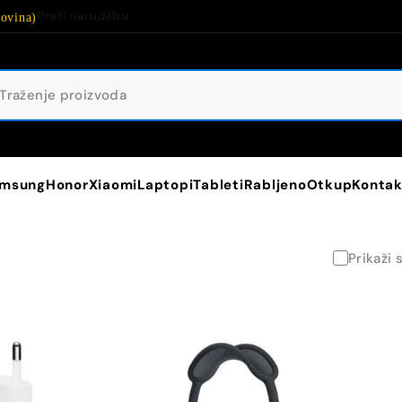
Prati narudžbu
ovina)
msung
Honor
Xiaomi
Laptopi
Tableti
Rabljeno
Otkup
Kontak
Prikaži 