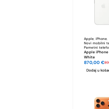
-2%
Apple
,
iPhone
,
Novi mobilni t
Pametni telefo
Apple iPhone
White
870,00
€
8
Dodaj u koša