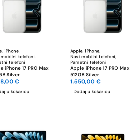
e
,
iPhone
,
Apple
,
iPhone
,
 mobilni telefoni
,
Novi mobilni telefoni
,
tni telefoni
Pametni telefoni
e iPhone 17 PRO Max
Apple iPhone 17 PRO Max
B Silver
512GB Silver
98,00
€
1.550,00
€
aj u košaricu
Dodaj u košaricu