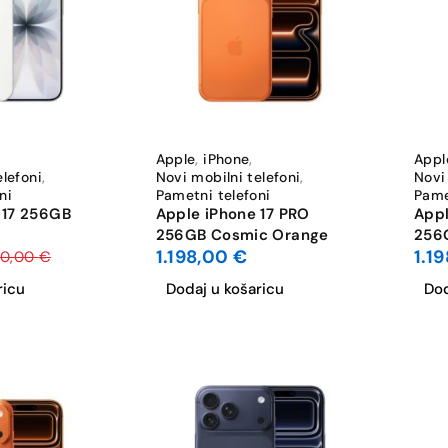
Apple
,
iPhone
,
Appl
elefoni
,
Novi mobilni telefoni
,
Novi
ni
Pametni telefoni
Pame
 17 256GB
Apple iPhone 17 PRO
Appl
256GB Cosmic Orange
256
1.198,00
€
1.1
90,00
€
ricu
Dodaj u košaricu
Dod