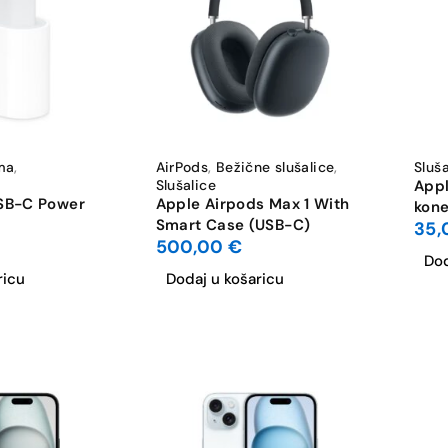
ma
,
AirPods
,
Bežične slušalice
,
Sluša
Slušalice
Appl
SB-C Power
Apple Airpods Max 1 With
kone
Smart Case (USB-C)
35
500,00
€
Dod
ricu
Dodaj u košaricu