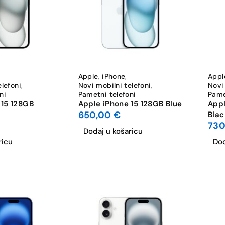
Apple
,
iPhone
,
Appl
elefoni
,
Novi mobilni telefoni
,
Novi
ni
Pametni telefoni
Pame
 15 128GB
Apple iPhone 15 128GB Blue
Appl
650,00
€
Blac
73
Dodaj u košaricu
ricu
Dod