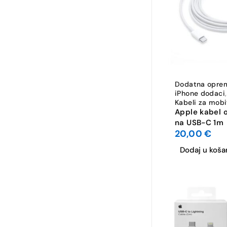
Dodatna opre
iPhone dodaci
,
Kabeli za mobi
Apple kabel o
na USB-C 1m
20,00
€
Dodaj u koša