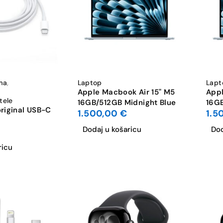
ma
,
Laptop
Lapt
Apple Macbook Air 15" M5
Appl
tele
16GB/512GB Midnight Blue
16GB
riginal USB-C
1.500,00
€
1.5
Dodaj u košaricu
Dod
ricu