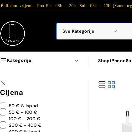
Radno vrijeme: Pon-Pet: 08h – 20h, Sub: 08h – 13h (Samo trg
Kategorije
Shop
iPhone
Sa
Cijena
50 € & Ispod
50 € - 100 €
100 € - 200 €
200 € - 400 €
400 € & Iznad