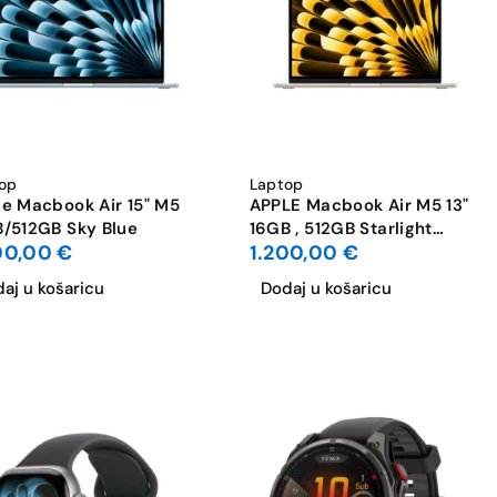
op
Laptop
e Macbook Air 15" M5
APPLE Macbook Air M5 13"
/512GB Sky Blue
16GB , 512GB Starlight
00,00
€
1.200,00
€
MDVQ4ZE/A
aj u košaricu
Dodaj u košaricu