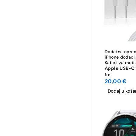
Dodatna opre
iPhone dodaci
,
Kabeli za mobi
Apple USB-C 
1m
20,00
€
Dodaj u koša