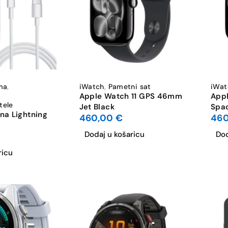
ma
,
iWatch
,
Pametni sat
iWat
Apple Watch 11 GPS 46mm
App
tele
Jet Black
Spa
na Lightning
460,00
€
46
Dodaj u košaricu
Dod
ricu