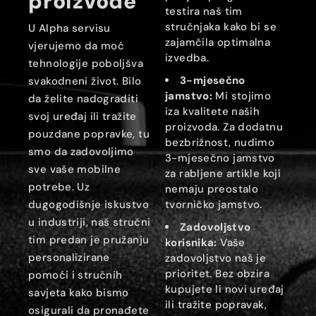
proizvode
testira naš tim
stručnjaka kako bi se
U Alpha servisu
zajamčila optimalna
vjerujemo da moć
izvedba.
tehnologije poboljšva
3-mjesečno
svakodneni život. Bilo
jamstvo:
Mi stojimo
da želite nadograditi
iza kvalitete naših
svoj uređaj ili tražite
proizvoda. Za dodatnu
pouzdane popravke, tu
bezbrižnost, nudimo
smo da zadovoljimo
3-mjesečno jamstvo
sve vaše mobilne
za rabljene artikle koji
potrebe. Uz
nemaju preostalo
dugogodišnje iskustvo
tvorničko jamstvo.
u industriji, naš stručni
Zadovoljstvo
tim predan je pružanju
korisnika:
Vaše
personalizirane
zadovoljstvo naš je
prioritet. Bez obzira
pomoći i stručnih
kupujete li novi uređaj
savjeta kako bismo
ili tražite popravak,
osigurali da pronađete