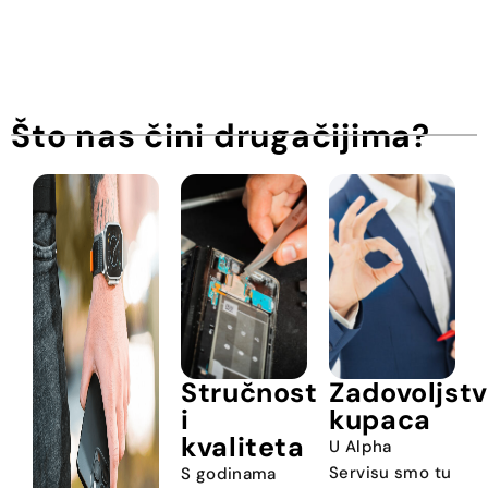
Što nas čini drugačijima?
Stručnost
Zadovoljst
i
kupaca
kvaliteta
U Alpha
Servisu smo tu
S godinama