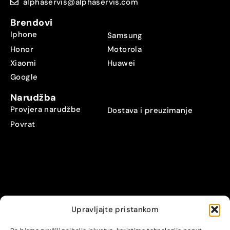
alphaservis@alphaservis.com
Brendovi
Iphone
Samsung
Honor
Motorola
Xiaomi
Huawei
Google
Narudžba
Provjera narudžbe
Dostava i preuzimanje
Povrat
Upravljajte pristankom
© Alpha servis. All Rights Reserved.