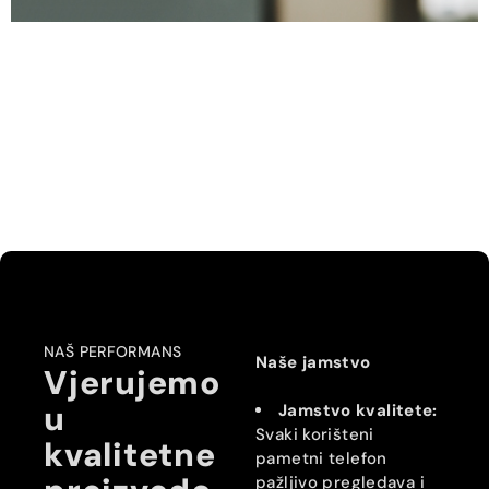
NAŠ PERFORMANS
Naše jamstvo
Vjerujemo
u
Jamstvo kvalitete:
Svaki korišteni
kvalitetne
pametni telefon
pažljivo pregledava i