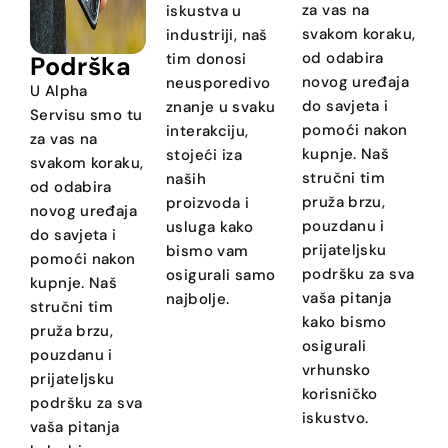
za vas na
iskustva u
svakom koraku,
industriji, naš
od odabira
tim donosi
Podrška
novog uređaja
neusporedivo
U Alpha
do savjeta i
znanje u svaku
Servisu smo tu
pomoći nakon
interakciju,
za vas na
kupnje. Naš
stojeći iza
svakom koraku,
stručni tim
naših
od odabira
pruža brzu,
proizvoda i
novog uređaja
pouzdanu i
usluga kako
do savjeta i
prijateljsku
bismo vam
pomoći nakon
podršku za sva
osigurali samo
kupnje. Naš
vaša pitanja
najbolje.
stručni tim
kako bismo
pruža brzu,
osigurali
pouzdanu i
vrhunsko
prijateljsku
korisničko
podršku za sva
iskustvo.
vaša pitanja