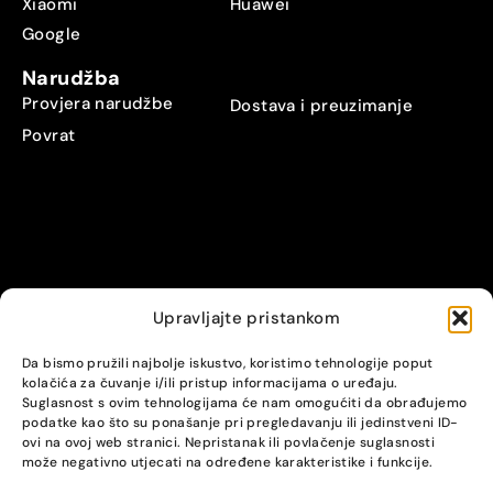
Xiaomi
Huawei
Google
Narudžba
Provjera narudžbe
Dostava i preuzimanje
Povrat
Upravljajte pristankom
© Alpha servis. All Rights Reserved.
Da bismo pružili najbolje iskustvo, koristimo tehnologije poput
kolačića za čuvanje i/ili pristup informacijama o uređaju.
Suglasnost s ovim tehnologijama će nam omogućiti da obrađujemo
podatke kao što su ponašanje pri pregledavanju ili jedinstveni ID-
ovi na ovoj web stranici. Nepristanak ili povlačenje suglasnosti
može negativno utjecati na određene karakteristike i funkcije.