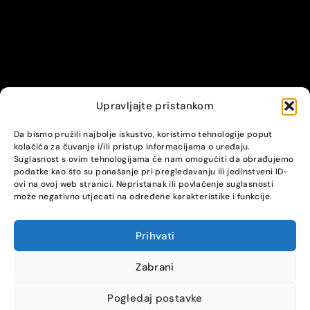
Upravljajte pristankom
© Alpha servis. All Rights Reserved.
Da bismo pružili najbolje iskustvo, koristimo tehnologije poput
kolačića za čuvanje i/ili pristup informacijama o uređaju.
Suglasnost s ovim tehnologijama će nam omogućiti da obrađujemo
podatke kao što su ponašanje pri pregledavanju ili jedinstveni ID-
ovi na ovoj web stranici. Nepristanak ili povlačenje suglasnosti
može negativno utjecati na određene karakteristike i funkcije.
Prihvati
COMPARE
(0)
Zabrani
Pogledaj postavke