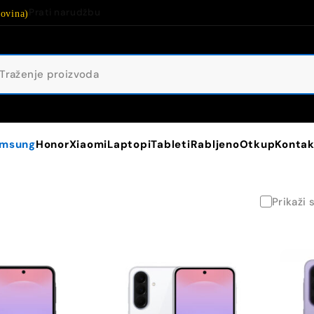
Prati narudžbu
ovina)
msung
Honor
Xiaomi
Laptopi
Tableti
Rabljeno
Otkup
Kontak
Prikaži 