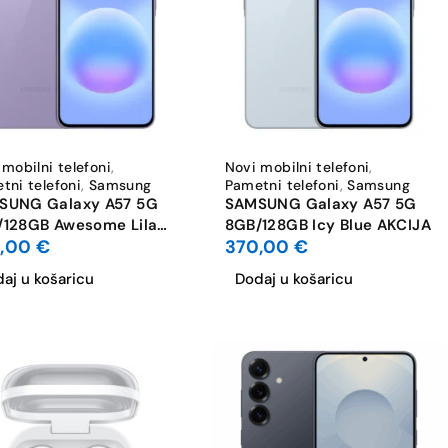
 mobilni telefoni
,
Novi mobilni telefoni
,
tni telefoni
,
Samsung
Pametni telefoni
,
Samsung
SUNG Galaxy A57 5G
SAMSUNG Galaxy A57 5G
/128GB Awesome Lilac
8GB/128GB Icy Blue AKCIJA
0,00
€
370,00
€
IJA
aj u košaricu
Dodaj u košaricu