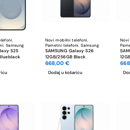
elefoni
,
Novi mobilni telefoni
,
Novi
ni
,
Samsung
Pametni telefoni
,
Samsung
Pame
axy S25
SAMSUNG Galaxy S26
SAM
Blueblack
12GB/256GB Black
12GB
668,00
€
66
ricu
Dodaj u košaricu
Dod