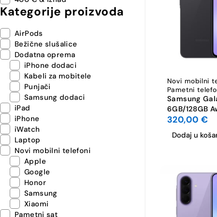
Kategorije proizvoda
AirPods
Bežične slušalice
Dodatna oprema
iPhone dodaci
Kabeli za mobitele
Novi mobilni t
Punjači
Pametni telefo
Samsung dodaci
Samsung Gal
iPad
6GB/128GB 
320,00
€
iPhone
Charcoal
iWatch
Dodaj u koša
Laptop
Novi mobilni telefoni
Apple
Google
Honor
Samsung
Xiaomi
Pametni sat