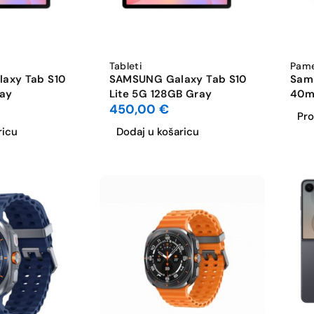
Tableti
Pame
axy Tab S10
SAMSUNG Galaxy Tab S10
Sam
ray
Lite 5G 128GB Gray
40
450,00
€
Pro
ricu
Dodaj u košaricu