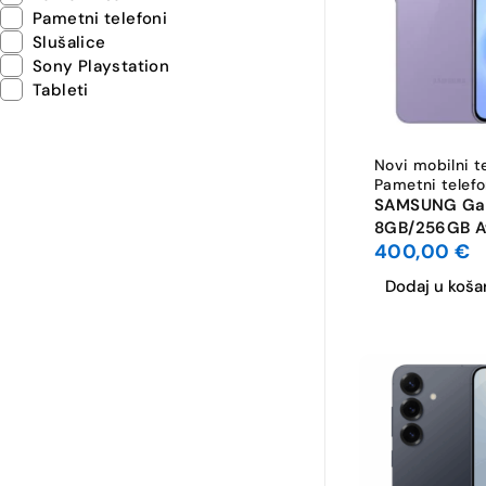
Pametni telefoni
Slušalice
Sony Playstation
Tableti
Novi mobilni t
Pametni telefo
SAMSUNG Gal
8GB/256GB A
400,00
€
AKCIJA
Dodaj u koša