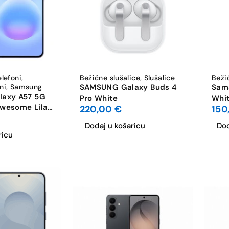
elefoni
,
Bežične slušalice
,
Slušalice
Beži
ni
,
Samsung
SAMSUNG Galaxy Buds 4
Sam
axy A57 5G
Pro White
Whi
wesome Lilac
220,00
€
150
Dodaj u košaricu
Dod
ricu