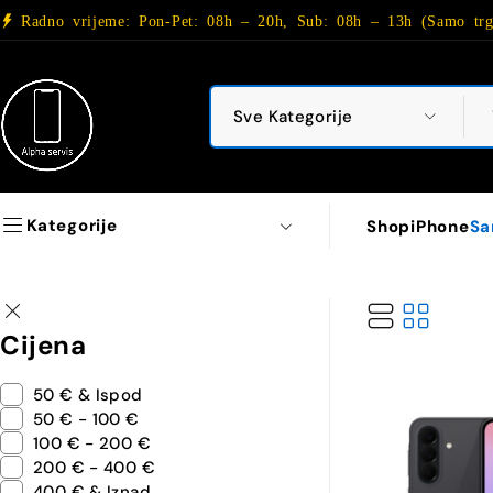
Radno vrijeme: Pon-Pet: 08h – 20h, Sub: 08h – 13h (Samo trg
Kategorije
Shop
iPhone
Sa
Cijena
50 € & Ispod
50 € - 100 €
100 € - 200 €
200 € - 400 €
400 € & Iznad