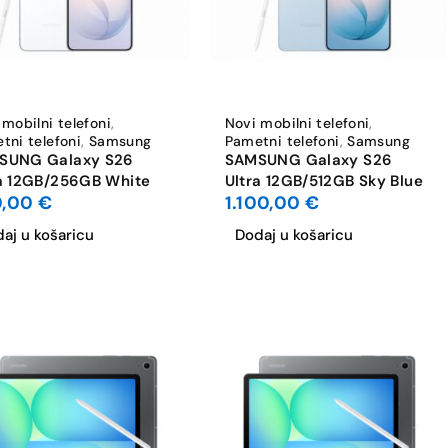
 mobilni telefoni
,
Novi mobilni telefoni
,
tni telefoni
,
Samsung
Pametni telefoni
,
Samsung
SUNG Galaxy S26
SAMSUNG Galaxy S26
a 12GB/256GB White
Ultra 12GB/512GB Sky Blue
0,00
€
1.100,00
€
aj u košaricu
Dodaj u košaricu