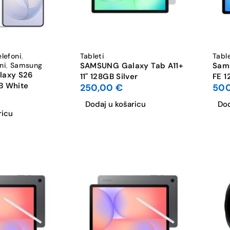
elefoni
,
Tableti
Tabl
ni
,
Samsung
SAMSUNG Galaxy Tab A11+
Sam
axy S26
11" 128GB Silver
FE 1
TB White
250,00
€
50
Dodaj u košaricu
Dod
ricu