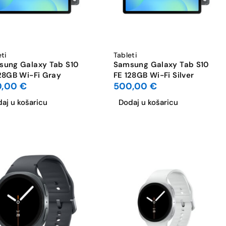
eti
Tableti
sung Galaxy Tab S10
Samsung Galaxy Tab S10
28GB Wi-Fi Gray
FE 128GB Wi-Fi Silver
0,00
€
500,00
€
aj u košaricu
Dodaj u košaricu