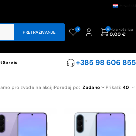
Hrvatski
0
0
Moja košarica
0,00
€
+385 98 606 855
t
Servis
samo proizvode na akciji
Poredaj po
Zadano
Prikaži:
40