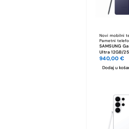
Novi mobilni t
Pametni telefo
SAMSUNG Gal
Ultra 12GB/2
940,00
€
Violet
Dodaj u koša