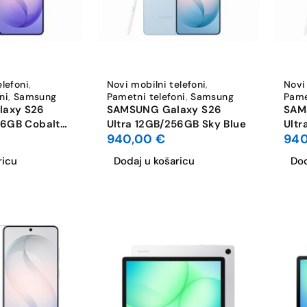
elefoni
,
Novi mobilni telefoni
,
Novi
ni
,
Samsung
Pametni telefoni
,
Samsung
Pame
axy S26
SAMSUNG Galaxy S26
SAM
56GB Cobalt
Ultra 12GB/256GB Sky Blue
Ultr
940,00
€
94
ricu
Dodaj u košaricu
Dod