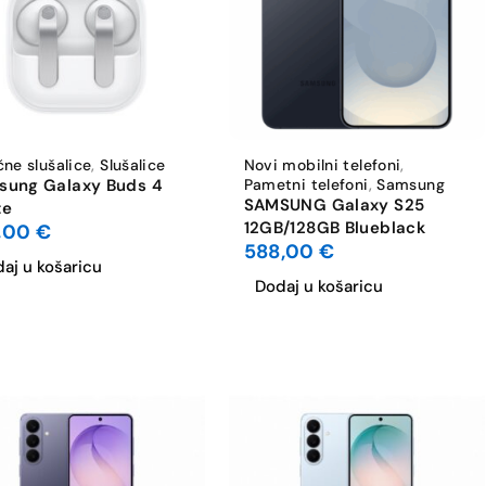
čne slušalice
,
Slušalice
Novi mobilni telefoni
,
sung Galaxy Buds 4
Pametni telefoni
,
Samsung
SAMSUNG Galaxy S25
te
12GB/128GB Blueblack
,00
€
588,00
€
aj u košaricu
Dodaj u košaricu