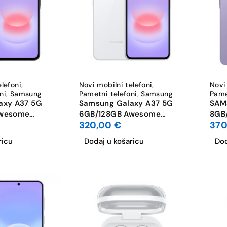
elefoni
,
Novi mobilni telefoni
,
Novi
ni
,
Samsung
Pametni telefoni
,
Samsung
Pame
axy A37 5G
Samsung Galaxy A37 5G
SAM
Awesome
6GB/128GB Awesome
8GB
320,00
€
37
White
AKC
ricu
Dodaj u košaricu
Dod