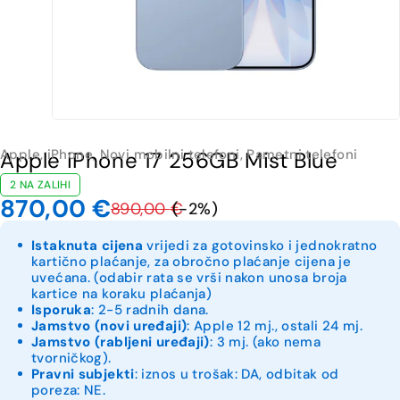
Apple
,
iPhone
,
Novi mobilni telefoni
,
Pametni telefoni
Apple iPhone 17 256GB Mist Blue
2 NA ZALIHI
870,00
€
890,00
€
(-
2
%)
Istaknuta cijena
vrijedi za gotovinsko i jednokratno
kartično plaćanje, za obročno plaćanje cijena je
uvećana. (odabir rata se vrši nakon unosa broja
kartice na koraku plaćanja)
Isporuka
: 2-5 radnih dana.
Jamstvo (novi uređaji)
: Apple 12 mj., ostali 24 mj.
Jamstvo (rabljeni uređaji)
: 3 mj. (ako nema
tvorničkog).
Pravni subjekti
: iznos u trošak: DA, odbitak od
poreza: NE.