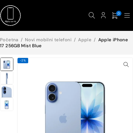
0
Početna
/
Novi mobilni telefoni
/
Apple
/
Apple iPhone
17 256GB Mist Blue
-2%