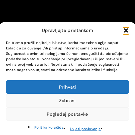
Upravljajte pristankom
© Alpha servis. All Rights Reserved.
Da bismo pružili najbolje iskustvo, koristimo tehnologije poput
kolačića za čuvanje i/ili pristup informacijama o uređaju.
Suglasnost s ovim tehnologijama će nam omogućiti da obrađujemo
podatke kao što su ponašanje pri pregledavanju ili jedinstveni ID-
ovi na ovoj web stranici. Nepristanak ili povlačenje suglasnosti
može negativno utjecati na određene karakteristike i funkcije.
Prihvati
COMPARE
(0)
Zabrani
Pogledaj postavke
Compare
Remove all products
Politika kolačića
Uvjeti poslovanja