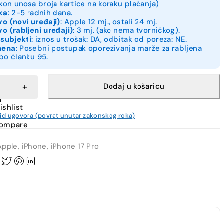
akon unosa broja kartice na koraku plaćanja)
ka
: 2-5 radnih dana.
o (novi uređaji)
: Apple 12 mj., ostali 24 mj.
o (rabljeni uređaji)
: 3 mj. (ako nema tvorničkog).
 subjekti
: iznos u trošak: DA, odbitak od poreza: NE.
mena
: Posebni postupak oporezivanja marže za rabljena
po članku 95.
Dodaj u košaricu
h
ishlist
kid ugovora (povrat unutar zakonskog roka)
compare
Apple
,
iPhone
,
iPhone 17 Pro