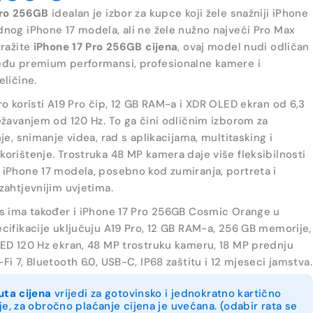
Pro 256GB
idealan je izbor za kupce koji žele snažniji iPhone
nog iPhone 17 modela, ali ne žele nužno najveći Pro Max
tražite
iPhone 17 Pro 256GB cijena
, ovaj model nudi odličan
eđu premium performansi, profesionalne kamere i
eličine.
ro koristi A19 Pro čip, 12 GB RAM-a i XDR OLED ekran od 6,3
ežavanjem od 120 Hz. To ga čini odličnim izborom za
nje, snimanje videa, rad s aplikacijama, multitasking i
orištenje. Trostruka 48 MP kamera daje više fleksibilnosti
iPhone 17 modela, posebno kod zumiranja, portreta i
zahtjevnijim uvjetima.
s ima također i iPhone 17 Pro 256GB Cosmic Orange u
cifikacije uključuju A19 Pro, 12 GB RAM-a, 256 GB memorije,
ED 120 Hz ekran, 48 MP trostruku kameru, 18 MP prednju
Fi 7, Bluetooth 6.0, USB-C, IP68 zaštitu i 12 mjeseci jamstva.
uta cijena
vrijedi za gotovinsko i jednokratno kartično
je, za obročno plaćanje cijena je uvećana. (odabir rata se