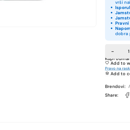
vrši n
Isporu
Jamstv
Jamstv
Pravni
Napo
dobra 
Kupi odma
Add to w
Pravo na ras
Add to 
Brendovi:
Share: