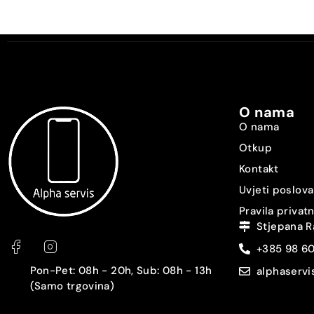
Vrsta SIM-a [SIM1]
Vrsta SIM-a [SIM2]
Dijeljeni SIM slot
O nama
GPS
O nama
Otkup
NFC
Kontakt
Čitač otiska prstiju
Uvjeti poslova
Pravila privat
Prepoznavanje lica
Stjepana R
+385 98 6
Zaštita
Pon-Pet: 08h - 20h, Sub: 08h - 13h
alphaserv
3.5 mm audio izlaz
(Samo trgovina)