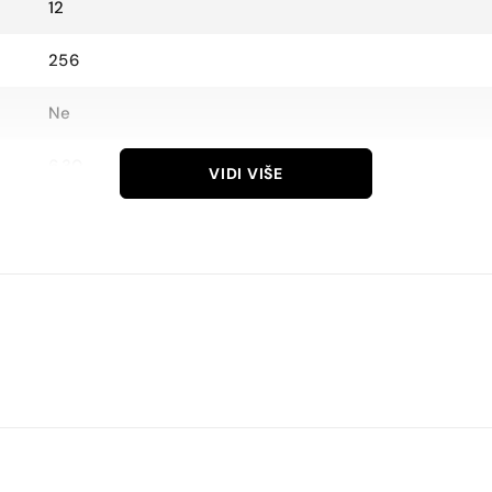
12
256
Ne
6.30
VIDI VIŠE
2622×1206
XDR OLED
120
89,4
460
48