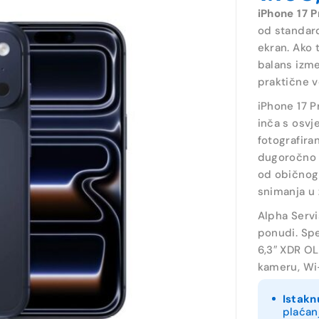
iPhone 17 
od standard
ekran. Ako 
balans izm
praktične v
iPhone 17 P
inča s osvj
fotografira
dugoročno k
od običnog 
snimanja u 
Alpha Servi
ponudi. Spe
6,3″ XDR OL
kameru, Wi-
Istakn
plaćan