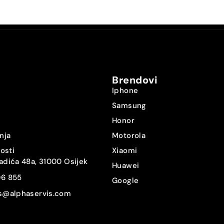
NanoSIM
eSIM
Ne
Brendovi
Da
Iphone
Samsung
Da
Honor
Ne
nja
Motorola
nosti
Xiaomi
Da
adića 48a, 31000 Osijek
Huawei
06 855
IP68
Google
is@alphaservis.com
Ne