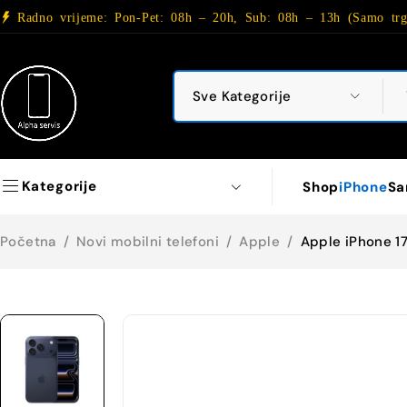
Radno vrijeme: Pon-Pet: 08h – 20h, Sub: 08h – 13h (Samo trg
Kategorije
Shop
iPhone
Sa
Početna
/
Novi mobilni telefoni
/
Apple
/
Apple iPhone 1