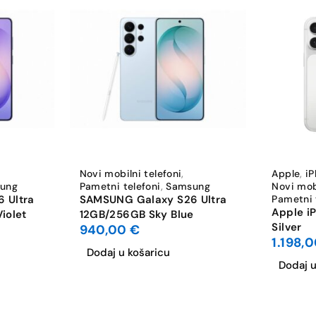
3
18
1
Da
Da
Novi mobilni telefoni
,
Apple
,
i
ung
Pametni telefoni
,
Samsung
Novi mobi
4K UHD 3840×2160
 Ultra
SAMSUNG Galaxy S26 Ultra
Pametni 
Apple i
iolet
12GB/256GB Sky Blue
Silver
940,00
€
Bluetooth 6.0
1.198,
Dodaj u košaricu
Wi-Fi 7: 802.11be
Dodaj u
Da