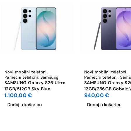
Broj leća stražnje kamere
Kamera prednja [MP]
Broj leća prednje kamere
HDR
Stabilizacija slike
Novi mobilni telefoni
,
Novi mobilni telefoni
,
Pametni telefoni
,
Samsung
Pametni telefoni
,
Sams
Max. video rezolucija
SAMSUNG Galaxy S26 Ultra
SAMSUNG Galaxy S26
12GB/512GB Sky Blue
12GB/256GB Cobalt V
1.100,00
€
940,00
€
Bluetooth
Dodaj u košaricu
Dodaj u košaricu
WiFi standard
Dual SIM