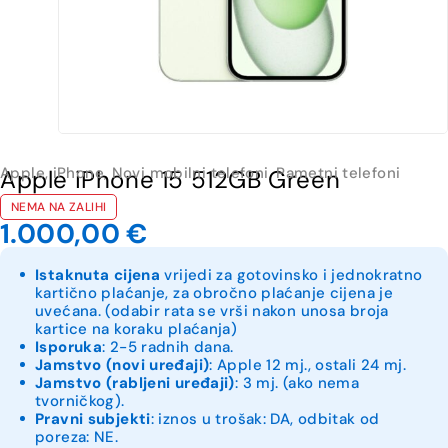
Apple
,
iPhone
,
Novi mobilni telefoni
,
Pametni telefoni
Apple iPhone 15 512GB Green
NEMA NA ZALIHI
1.000,00
€
Istaknuta cijena
vrijedi za gotovinsko i jednokratno
kartično plaćanje, za obročno plaćanje cijena je
uvećana. (odabir rata se vrši nakon unosa broja
kartice na koraku plaćanja)
Isporuka
: 2-5 radnih dana.
Jamstvo (novi uređaji)
: Apple 12 mj., ostali 24 mj.
Jamstvo (rabljeni uređaji)
: 3 mj. (ako nema
tvorničkog).
Pravni subjekti
: iznos u trošak: DA, odbitak od
poreza: NE.