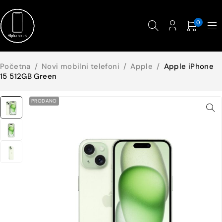
0
Početna
/
Novi mobilni telefoni
/
Apple
/
Apple iPhone
15 512GB Green
PRODANO