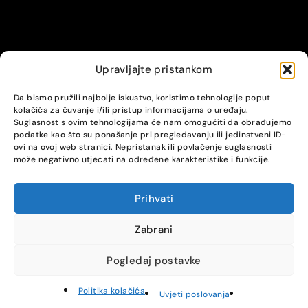
Upravljajte pristankom
© Alpha servis. All Rights Reserved.
Da bismo pružili najbolje iskustvo, koristimo tehnologije poput
kolačića za čuvanje i/ili pristup informacijama o uređaju.
Suglasnost s ovim tehnologijama će nam omogućiti da obrađujemo
podatke kao što su ponašanje pri pregledavanju ili jedinstveni ID-
ovi na ovoj web stranici. Nepristanak ili povlačenje suglasnosti
može negativno utjecati na određene karakteristike i funkcije.
Prihvati
COMPARE
(0)
Zabrani
Pogledaj postavke
Compare
Remove all products
Politika kolačića
Uvjeti poslovanja