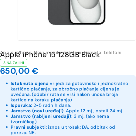
Apple
,
iPhone
,
Novi mobilni telefoni
,
Pametni telefoni
Apple iPhone 15 128GB Black
3 NA ZALIHI
650,00
€
Istaknuta cijena
vrijedi za gotovinsko i jednokratno
kartično plaćanje, za obročno plaćanje cijena je
uvećana. (odabir rata se vrši nakon unosa broja
kartice na koraku plaćanja)
Isporuka
: 2-5 radnih dana.
Jamstvo (novi uređaji)
: Apple 12 mj., ostali 24 mj.
Jamstvo (rabljeni uređaji)
: 3 mj. (ako nema
tvorničkog).
Pravni subjekti
: iznos u trošak: DA, odbitak od
poreza: NE.