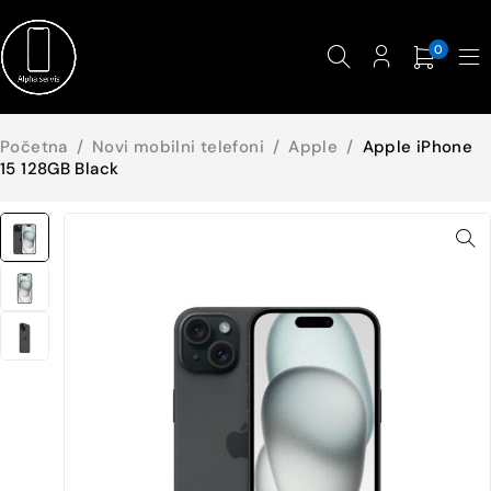
0
Početna
/
Novi mobilni telefoni
/
Apple
/
Apple iPhone
15 128GB Black