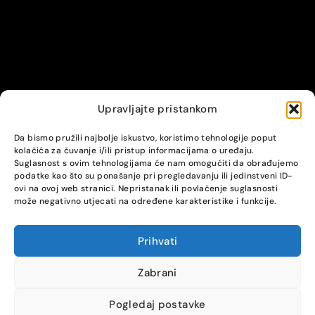
Upravljajte pristankom
© Alpha servis. All Rights Reserved.
Da bismo pružili najbolje iskustvo, koristimo tehnologije poput
kolačića za čuvanje i/ili pristup informacijama o uređaju.
Suglasnost s ovim tehnologijama će nam omogućiti da obrađujemo
podatke kao što su ponašanje pri pregledavanju ili jedinstveni ID-
ovi na ovoj web stranici. Nepristanak ili povlačenje suglasnosti
može negativno utjecati na određene karakteristike i funkcije.
Prihvati
COMPARE
(0)
Zabrani
Pogledaj postavke