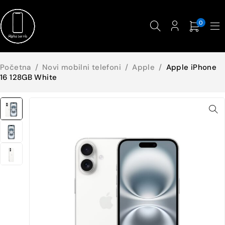
0
Početna
/
Novi mobilni telefoni
/
Apple
/
Apple iPhone
16 128GB White