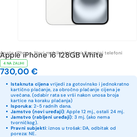
Apple
,
iPhone
,
Novi mobilni telefoni
,
Pametni telefoni
Apple iPhone 16 128GB White
4 NA ZALIHI
730,00
€
Istaknuta cijena
vrijedi za gotovinsko i jednokratno
kartično plaćanje, za obročno plaćanje cijena je
uvećana. (odabir rata se vrši nakon unosa broja
kartice na koraku plaćanja)
Isporuka
: 2-5 radnih dana.
Jamstvo (novi uređaji)
: Apple 12 mj., ostali 24 mj.
Jamstvo (rabljeni uređaji)
: 3 mj. (ako nema
tvorničkog).
Pravni subjekti
: iznos u trošak: DA, odbitak od
poreza: NE.