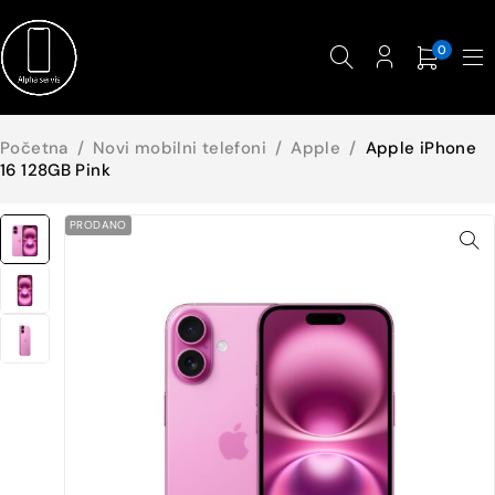
0
Početna
/
Novi mobilni telefoni
/
Apple
/
Apple iPhone
16 128GB Pink
PRODANO