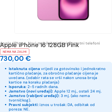
Apple
,
iPhone
,
Novi mobilni telefoni
,
Pametni telefoni
Apple iPhone 16 128GB Pink
NEMA NA ZALIHI
730,00
€
Istaknuta cijena
vrijedi za gotovinsko i jednokratno
kartično plaćanje, za obročno plaćanje cijena je
uvećana. (odabir rata se vrši nakon unosa broja
kartice na koraku plaćanja)
Isporuka
: 2-5 radnih dana.
Jamstvo (novi uređaji)
: Apple 12 mj., ostali 24 mj.
Jamstvo (rabljeni uređaji)
: 3 mj. (ako nema
tvorničkog).
Pravni subjekti
: iznos u trošak: DA, odbitak od
poreza: NE.