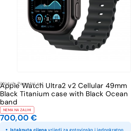
iWatch
,
Pametni sat
Apple Watch Ultra2 v2 Cellular 49mm
Black Titanium case with Black Ocean
band
NEMA NA ZALIHI
700,00
€
Istaknuta cijena
vrijedi za gotovinsko i jednokratno