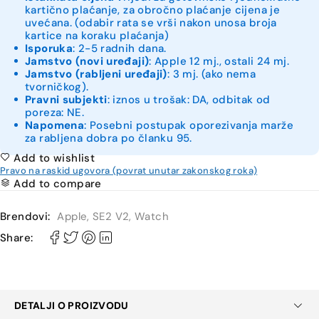
kartično plaćanje, za obročno plaćanje cijena je
uvećana. (odabir rata se vrši nakon unosa broja
kartice na koraku plaćanja)
Isporuka
: 2-5 radnih dana.
Jamstvo (novi uređaji)
: Apple 12 mj., ostali 24 mj.
Jamstvo (rabljeni uređaji)
: 3 mj. (ako nema
tvorničkog).
Pravni subjekti
: iznos u trošak: DA, odbitak od
poreza: NE.
Napomena
: Posebni postupak oporezivanja marže
za rabljena dobra po članku 95.
Add to wishlist
Pravo na raskid ugovora (povrat unutar zakonskog roka)
Add to compare
Brendovi:
Apple
,
SE2 V2
,
Watch
Share:
DETALJI O PROIZVODU