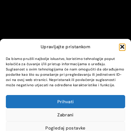
Upravljajte pristankom
© Alpha servis. All Rights Reserved.
Da bismo pružili najbolje iskustvo, koristimo tehnologije poput
kolačića za čuvanje i/ili pristup informacijama o uređaju.
Suglasnost s ovim tehnologijama će nam omogućiti da obrađujemo
podatke kao što su ponašanje pri pregledavanju ili jedinstveni ID-
ovi na ovoj web stranici. Nepristanak ili povlačenje suglasnosti
može negativno utjecati na određene karakteristike i funkcije.
Prihvati
COMPARE
(0)
Zabrani
Pogledaj postavke