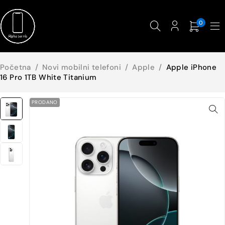
0
Početna
/
Novi mobilni telefoni
/
Apple
/
Apple iPhone
16 Pro 1TB White Titanium
PRODANO