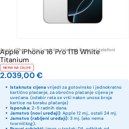
Apple
,
iPhone
,
Novi mobilni telefoni
,
Pametni telefoni
Apple iPhone 16 Pro 1TB White
Titanium
NEMA NA ZALIHI
2.039,00
€
Istaknuta cijena
vrijedi za gotovinsko i jednokratno
kartično plaćanje, za obročno plaćanje cijena je
uvećana. (odabir rata se vrši nakon unosa broja
kartice na koraku plaćanja)
Isporuka
: 2-5 radnih dana.
Jamstvo (novi uređaji)
: Apple 12 mj., ostali 24 mj.
Jamstvo (rabljeni uređaji)
: 3 mj. (ako nema
tvorničkog).
Pravni subjekti
: iznos u trošak: DA, odbitak od