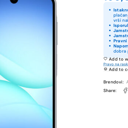
Istakn
plaćan
vrši n
Isporu
Jamstv
Jamstv
Pravni
Napo
dobra 
Add to w
Pravo na ras
Add to 
Brendovi:
Share: