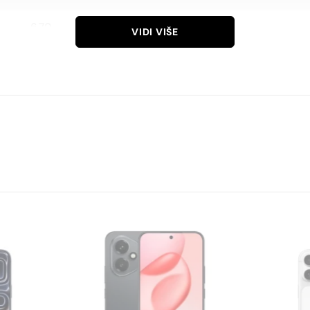
6.70
VIDI VIŠE
2340×1080
AMOLED
90
86
385
50
3
13