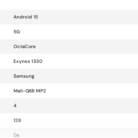
Android 15
5G
OctaCore
Exynos 1330
Samsung
Mali-G68 MP2
4
128
Da