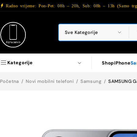
Radno vrijeme: Pon-Pet: 08h – 20h, Sub: 08h – 13h (Samo trg
Kategorije
Shop
iPhone
Sa
Početna
/
Novi mobilni telefoni
/
Samsung
/
SAMSUNG Ga