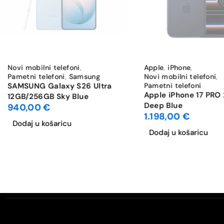
Broj leća prednje kamere
HDR
Stabilizacija slike
Novi mobilni telefoni
,
Apple
,
iPhone
,
Pametni telefoni
,
Samsung
Novi mobilni telefoni
,
Digitalni zoom [x]
SAMSUNG Galaxy S26 Ultra
Pametni telefoni
Apple iPhone 17 PRO
12GB/256GB Sky Blue
Deep Blue
940,00
€
Max. video rezolucija
1.198,00
€
Dodaj u košaricu
Bluetooth
Dodaj u košaricu
WiFi standard
Dual SIM
Vrsta SIM-a [SIM1]