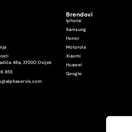
eSIM
Brendovi
Da
Iphone
Samsung
Da
Honor
Da
nja
Motorola
nosti
Xiaomi
Da
adića 48a, 31000 Osijek
Huawei
06 855
Ne
Google
is@alphaservis.com
IP54
Ne
USB-C
Ne