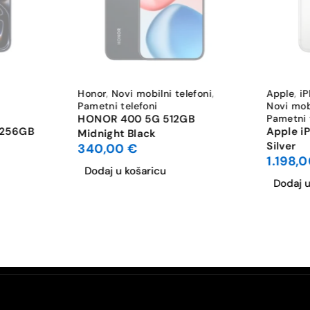
1
Da
Da
Honor
,
Novi mobilni telefoni
,
Apple
,
i
Pametni telefoni
Novi mobi
0
HONOR 400 5G 512GB
Pametni 
 256GB
Apple i
Midnight Black
Silver
340,00
€
FHD 1920×1080
1.198,
Dodaj u košaricu
Bluetooth 5.3
Dodaj u
Wi-Fi 5: 802.11ac
Da
NanoSIM