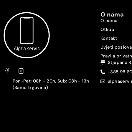
Vrsta SIM-a [SIM2]
O nama
Dijeljeni SIM slot
O nama
Otkup
GPS
Kontakt
NFC
Uvjeti poslova
Pravila privat
Čitač otiska prstiju
Stjepana R
+385 98 6
Prepoznavanje lica
Pon-Pet: 08h - 20h, Sub: 08h - 13h
alphaserv
Zaštita
(Samo trgovina)
3.5 mm audio izlaz
USB konektor
Punjač