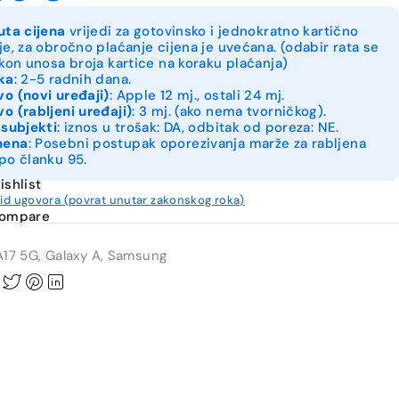
uta cijena
vrijedi za gotovinsko i jednokratno kartično
je, za obročno plaćanje cijena je uvećana. (odabir rata se
akon unosa broja kartice na koraku plaćanja)
ka
: 2-5 radnih dana.
o (novi uređaji)
: Apple 12 mj., ostali 24 mj.
o (rabljeni uređaji)
: 3 mj. (ako nema tvorničkog).
 subjekti
: iznos u trošak: DA, odbitak od poreza: NE.
mena
: Posebni postupak oporezivanja marže za rabljena
po članku 95.
ishlist
kid ugovora (povrat unutar zakonskog roka)
compare
A17 5G
,
Galaxy A
,
Samsung