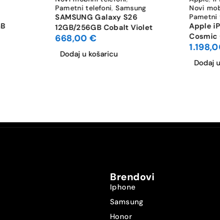
Pametni telefoni
,
Samsung
Novi mobi
Bluetooth 5.4
SAMSUNG Galaxy S26
Pametni 
GB
Apple i
12GB/256GB Cobalt Violet
Cosmic
668,00
€
Wi-Fi 6: 802.11ax
1.198,
Dodaj u košaricu
Da
Dodaj u
Nano SIM
e-SIM
Ne
Da
Brendovi
Da
Iphone
Samsung
Da
Honor