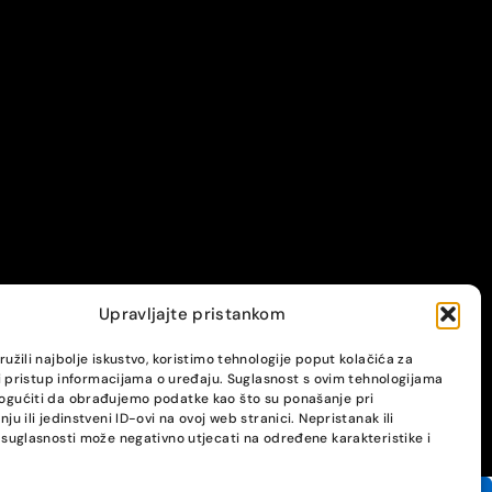
Upravljajte pristankom
užili najbolje iskustvo, koristimo tehnologije poput kolačića za
li pristup informacijama o uređaju. Suglasnost s ovim tehnologijama
gućiti da obrađujemo podatke kao što su ponašanje pri
ju ili jedinstveni ID-ovi na ovoj web stranici. Nepristanak ili
suglasnosti može negativno utjecati na određene karakteristike i