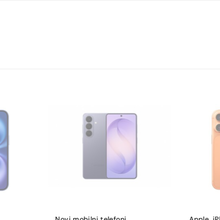
120
91,6
513
50
3
12
1
Da
8K UHD 7680×4320
Novi mobilni telefoni
,
Apple
,
i