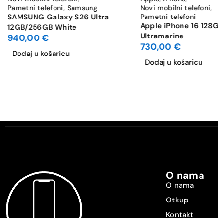
Pametni telefoni
,
Samsung
Novi mobilni telefoni
,
Bluetooth
SAMSUNG Galaxy S26 Ultra
Pametni telefoni
Apple iPhone 16 128
12GB/256GB White
Ultramarine
940,00
€
WiFi standard
730,00
€
Dodaj u košaricu
Dual SIM
Dodaj u košaricu
Vrsta SIM-a [SIM1]
Vrsta SIM-a [SIM2]
Dijeljeni SIM slot
GPS
O nama
NFC
O nama
Otkup
Čitač otiska prstiju
Kontakt