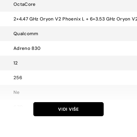
OctaCore
2×4.47 GHz Oryon V2 Phoenix L + 6×3.53 GHz Oryon V
Qualcomm
Adreno 830
12
256
Ne
6.70
VIDI VIŠE
1440 x 3120
Dynamic LTPO AMOLED 2X