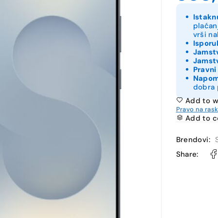
Istakn
plaćan
vrši n
Isporu
Jamstv
Jamstv
Pravni
Napo
dobra 
Add to w
Pravo na ras
Add to 
Brendovi:
Share: