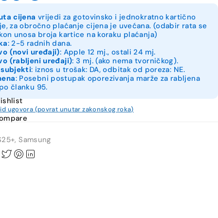
uta cijena
vrijedi za gotovinsko i jednokratno kartično
je, za obročno plaćanje cijena je uvećana. (odabir rata se
akon unosa broja kartice na koraku plaćanja)
ka
: 2-5 radnih dana.
o (novi uređaji)
: Apple 12 mj., ostali 24 mj.
o (rabljeni uređaji)
: 3 mj. (ako nema tvorničkog).
 subjekti
: iznos u trošak: DA, odbitak od poreza: NE.
mena
: Posebni postupak oporezivanja marže za rabljena
po članku 95.
ishlist
kid ugovora (povrat unutar zakonskog roka)
compare
S25+
,
Samsung