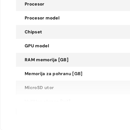
Procesor
Procesor model
Chipset
GPU model
RAM memorija [GB]
Memorija za pohranu [GB]
MicroSD utor
Veličina ekrana [inč]
Rezolucija ekrana
Tip ekrana