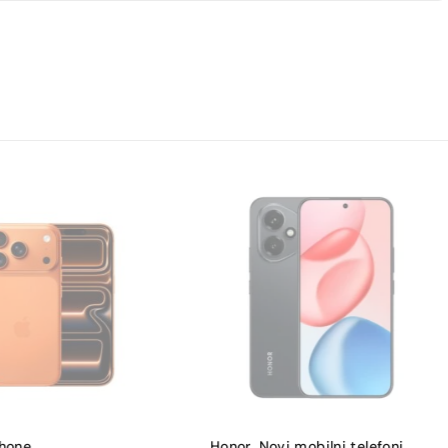
Phone
,
Honor
,
Novi mobilni telefoni
,