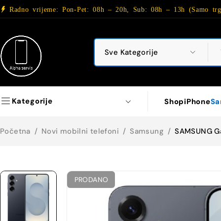
Radno vrijeme: Pon-Pet: 08h – 20h, Sub: 08h – 13h (Samo trg
Kategorije
Shop
iPhone
Sa
Početna
/
Novi mobilni telefoni
/
Samsung
/
SAMSUNG Ga
PRODANO