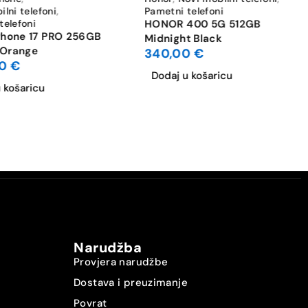
lni telefoni
,
Pametni telefoni
telefoni
HONOR 400 5G 512GB
Phone 17 PRO 256GB
Midnight Black
 Orange
340,00
€
00
€
Dodaj u košaricu
 košaricu
Narudžba
Provjera narudžbe
Dostava i preuzimanje
Povrat