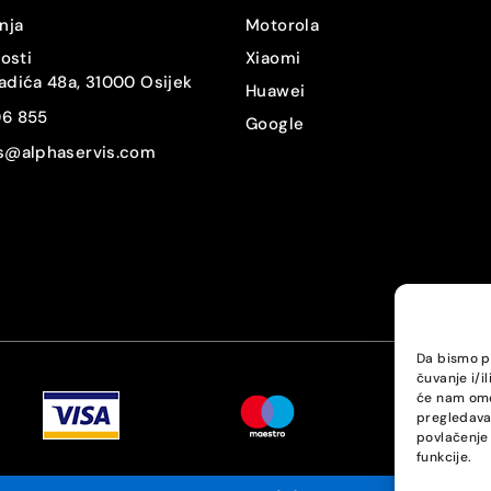
Da
nja
Motorola
nosti
Xiaomi
Gorilla Glass Victus 2
adića 48a, 31000 Osijek
Huawei
06 855
Ne
Google
is@alphaservis.com
USB-C
Ne
Ne
Li-Ion
Da bismo pr
čuvanje i/i
4900
će nam omo
pregledavan
45
povlačenje 
funkcije.
15