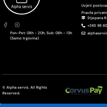
Prepoznavanje lica
Uvjeti poslova
Pravila privat
Zaštita
Stjepana R
+385 98 6
3.5 mm audio izlaz
Pon-Pet: 08h - 20h, Sub: 08h - 13h
alphaserv
USB konektor
(Samo trgovina)
Punjač
Slušalice
Tip baterije
Kapacitet baterije [mAh]
© Alpha servis. All Rights
Reserved.
Brzo punjenje [W]
Bežično punjenje [W]