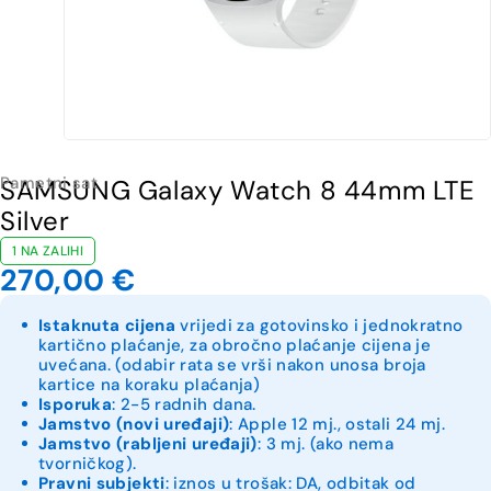
Pametni sat
SAMSUNG Galaxy Watch 8 44mm LTE
Silver
1 NA ZALIHI
270,00
€
Istaknuta cijena
vrijedi za gotovinsko i jednokratno
kartično plaćanje, za obročno plaćanje cijena je
uvećana. (odabir rata se vrši nakon unosa broja
kartice na koraku plaćanja)
Isporuka
: 2-5 radnih dana.
Jamstvo (novi uređaji)
: Apple 12 mj., ostali 24 mj.
Jamstvo (rabljeni uređaji)
: 3 mj. (ako nema
tvorničkog).
Pravni subjekti
: iznos u trošak: DA, odbitak od