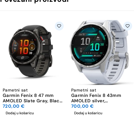
Pametni sat
Pametni sat
Garmin Fenix 8 47 mm
Garmin Fenix 8 43mm
AMOLED Slate Gray, Black
AMOLED silver,
remen
720,00
€
Whitestone remen
700,00
€
Dodaj u košaricu
Dodaj u košaricu