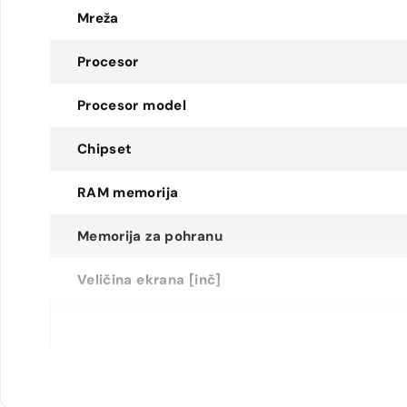
Mreža
Procesor
Procesor model
Chipset
RAM memorija
Memorija za pohranu
Veličina ekrana [inč]
Rezolucija ekrana
Tip ekrana