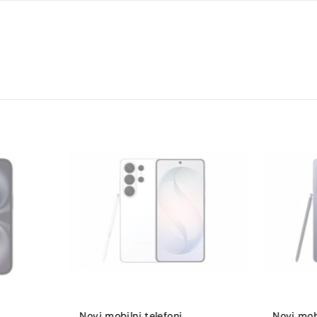
120
200
12
5
8K UHD 7680×4320
Bluetooth 5.3
Wi-Fi 7
IP68
USB-C
Ne
Novi mobilni telefoni
,
Novi mobi