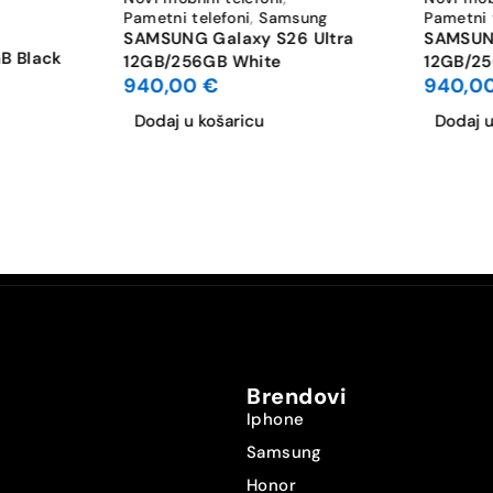
Pametni telefoni
,
Samsung
Pametni 
SAMSUNG Galaxy S26 Ultra
SAMSUNG
5000
B Black
12GB/256GB White
12GB/25
940,00
€
940,0
45
Dodaj u košaricu
Dodaj u
79×162,3×8,6
233
Ljubičasta Titanium
Samsung Galaxy S24 Ultra
Novo
Brendovi
Iphone
Samsung
Honor