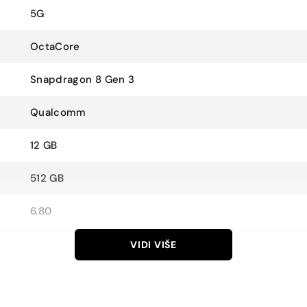
5G
OctaCore
Snapdragon 8 Gen 3
Qualcomm
12 GB
512 GB
6.80
1440×3200
VIDI VIŠE
AMOLED