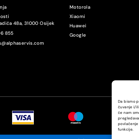
nja
Motorola
nosti
Xiaomi
adića 48a, 31000 Osijek
Huawei
06 855
Google
is@alphaservis.com
Da bismo pr
čuvanje i/i
će nam omo
pregledavan
povlačenje 
funkcije.