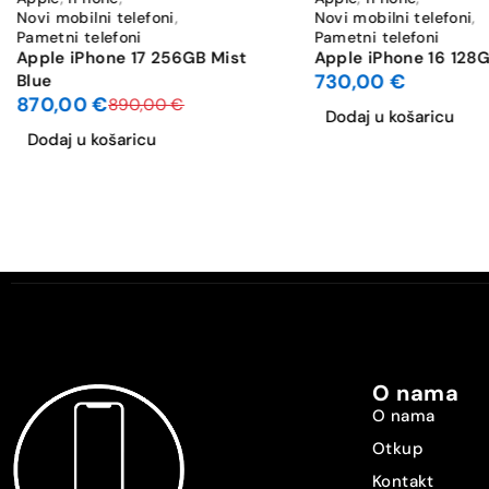
Novi mobilni telefoni
,
Novi mobilni telefoni
,
Pametni telefoni
Pametni telefoni
Kapacitet baterije [mAh]
Apple iPhone 17 256GB Mist
Apple iPhone 16 128G
730,00
€
Blue
Brzo punjenje [W]
870,00
€
890,00
€
Dodaj u košaricu
Dodaj u košaricu
Dimenzije [mm]
Masa [g]
Boja
Serija
Stanje
O nama
O nama
Otkup
Kontakt