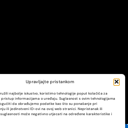
Upravljajte pristankom
užili najbolje iskustvo, koristimo tehnologije poput kolačića za
li pristup informacijama o uređaju. Suglasnost s ovim tehnologijama
gućiti da obrađujemo podatke kao što su ponašanje pri
ju ili jedinstveni ID-ovi na ovoj web stranici. Nepristanak ili
suglasnosti može negativno utjecati na određene karakteristike i