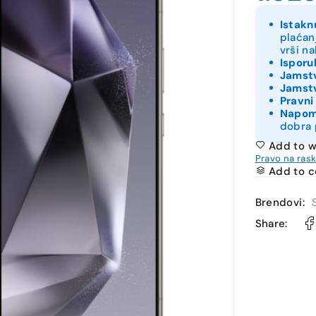
Istakn
plaćan
vrši n
Isporu
Jamstv
Jamstv
Pravni
Napo
dobra 
Add to w
Pravo na ras
Add to 
Brendovi:
Share: