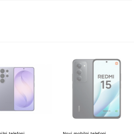
lni telefoni
,
Novi mobilni telefoni
,