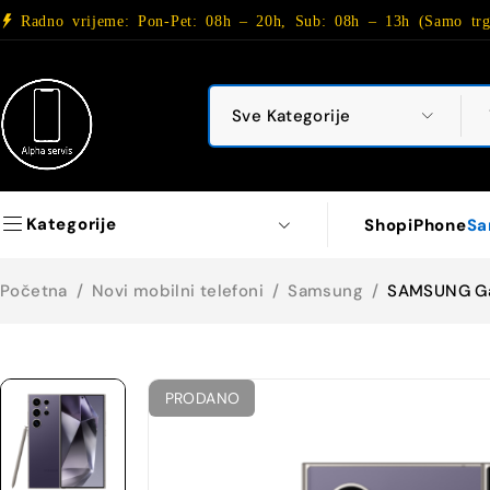
Radno vrijeme: Pon-Pet: 08h – 20h, Sub: 08h – 13h (Samo trg
Kategorije
Shop
iPhone
Sa
Početna
/
Novi mobilni telefoni
/
Samsung
/
SAMSUNG Gal
PRODANO