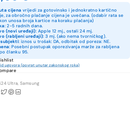
uta cijena
vrijedi za gotovinsko i jednokratno kartično
je, za obročno plaćanje cijena je uvećana. (odabir rata se
akon unosa broja kartice na koraku plaćanja)
ka
: 2-5 radnih dana.
o (novi uređaji)
: Apple 12 mj., ostali 24 mj.
o (rabljeni uređaji)
: 3 mj. (ako nema tvorničkog).
 subjekti
: iznos u trošak: DA, odbitak od poreza: NE.
mena
: Posebni postupak oporezivanja marže za rabljena
po članku 95.
ishlist
kid ugovora (povrat unutar zakonskog roka)
compare
S24 Ultra
,
Samsung