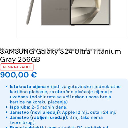
Novi mobilni telefoni
,
Pametni telefoni
,
Samsung
SAMSUNG Galaxy S24 Ultra Titanium
Gray 256GB
NEMA NA ZALIHI
900,00
€
Istaknuta cijena
vrijedi za gotovinsko i jednokratno
kartično plaćanje, za obročno plaćanje cijena je
uvećana. (odabir rata se vrši nakon unosa broja
kartice na koraku plaćanja)
Isporuka
: 2-5 radnih dana.
Jamstvo (novi uređaji)
: Apple 12 mj., ostali 24 mj.
Jamstvo (rabljeni uređaji)
: 3 mj. (ako nema
tvorničkog).
Pravni subjekti
: iznos u trošak: DA, odbitak od