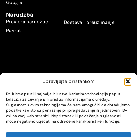
Google
Narudžba
Provjera narudžbe
Dostava i preuzimanje
Povrat
Upravljajte pristankom
© Alpha servis. All Rights Reserved.
Da bismo pružili najbolje iskustvo, koristimo tehnologije poput
kolačića za čuvanje i/ili pristup informacijama o uređaju.
Suglasnost s ovim tehnologijama će nam omogućiti da obrađujemo
podatke kao što su ponašanje pri pregledavanju ili jedinstveni ID-
ovi na ovoj web stranici. Nepristanak ili povlačenje suglasnosti
može negativno utjecati na određene karakteristike i funkcije.