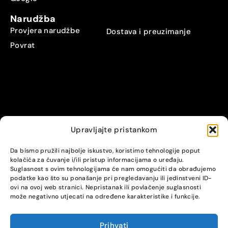
Narudžba
Provjera narudžbe
Dostava i preuzimanje
Povrat
Upravljajte pristankom
© Alpha servis. All Rights Reserved.
Da bismo pružili najbolje iskustvo, koristimo tehnologije poput
kolačića za čuvanje i/ili pristup informacijama o uređaju.
Suglasnost s ovim tehnologijama će nam omogućiti da obrađujemo
podatke kao što su ponašanje pri pregledavanju ili jedinstveni ID-
ovi na ovoj web stranici. Nepristanak ili povlačenje suglasnosti
može negativno utjecati na određene karakteristike i funkcije.
Prihvati
COMPARE
(0)