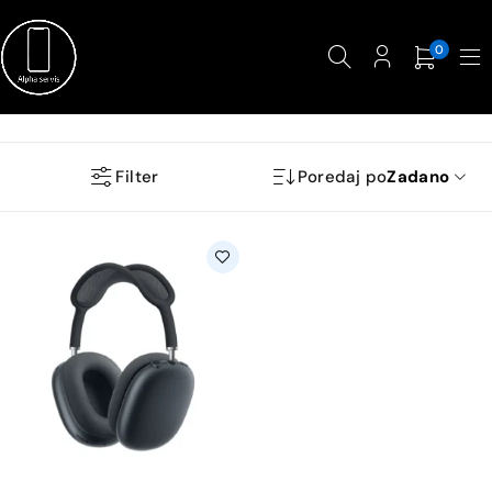
0
Filter
Poredaj po
Zadano