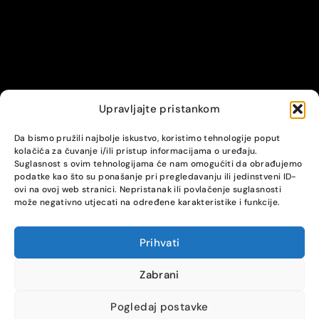
Upravljajte pristankom
© Alpha servis. All Rights Reserved.
Da bismo pružili najbolje iskustvo, koristimo tehnologije poput
kolačića za čuvanje i/ili pristup informacijama o uređaju.
Suglasnost s ovim tehnologijama će nam omogućiti da obrađujemo
podatke kao što su ponašanje pri pregledavanju ili jedinstveni ID-
ovi na ovoj web stranici. Nepristanak ili povlačenje suglasnosti
može negativno utjecati na određene karakteristike i funkcije.
Prihvati
COMPARE
(0)
Zabrani
Pogledaj postavke