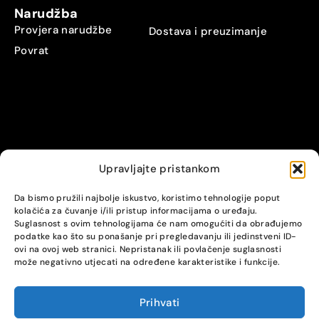
Narudžba
Provjera narudžbe
Dostava i preuzimanje
Povrat
Upravljajte pristankom
© Alpha servis. All Rights Reserved.
Da bismo pružili najbolje iskustvo, koristimo tehnologije poput
kolačića za čuvanje i/ili pristup informacijama o uređaju.
Suglasnost s ovim tehnologijama će nam omogućiti da obrađujemo
podatke kao što su ponašanje pri pregledavanju ili jedinstveni ID-
ovi na ovoj web stranici. Nepristanak ili povlačenje suglasnosti
može negativno utjecati na određene karakteristike i funkcije.
Prihvati
COMPARE
(0)