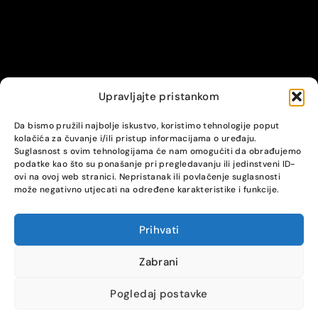
Upravljajte pristankom
© Alpha servis. All Rights Reserved.
Da bismo pružili najbolje iskustvo, koristimo tehnologije poput
kolačića za čuvanje i/ili pristup informacijama o uređaju.
Suglasnost s ovim tehnologijama će nam omogućiti da obrađujemo
podatke kao što su ponašanje pri pregledavanju ili jedinstveni ID-
ovi na ovoj web stranici. Nepristanak ili povlačenje suglasnosti
može negativno utjecati na određene karakteristike i funkcije.
Prihvati
COMPARE
(0)
Zabrani
Pogledaj postavke
Compare