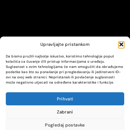
Upravljajte pristankom
© Alpha servis. All Rights Reserved.
Da bismo pružili najbolje iskustvo, koristimo tehnologije poput
kolačića za čuvanje i/ili pristup informacijama o uređaju.
Suglasnost s ovim tehnologijama će nam omogućiti da obrađujemo
podatke kao što su ponašanje pri pregledavanju ili jedinstveni ID-
ovi na ovoj web stranici. Nepristanak ili povlačenje suglasnosti
može negativno utjecati na određene karakteristike i funkcije.
Prihvati
COMPARE
(0)
Zabrani
Pogledaj postavke