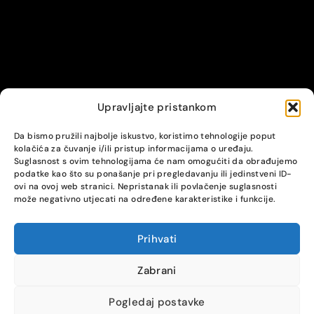
Upravljajte pristankom
© Alpha servis. All Rights Reserved.
Da bismo pružili najbolje iskustvo, koristimo tehnologije poput
kolačića za čuvanje i/ili pristup informacijama o uređaju.
Suglasnost s ovim tehnologijama će nam omogućiti da obrađujemo
podatke kao što su ponašanje pri pregledavanju ili jedinstveni ID-
ovi na ovoj web stranici. Nepristanak ili povlačenje suglasnosti
može negativno utjecati na određene karakteristike i funkcije.
Prihvati
COMPARE
(0)
Zabrani
Pogledaj postavke