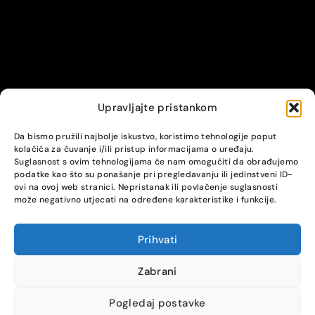
Upravljajte pristankom
© Alpha servis. All Rights Reserved.
Da bismo pružili najbolje iskustvo, koristimo tehnologije poput
kolačića za čuvanje i/ili pristup informacijama o uređaju.
Suglasnost s ovim tehnologijama će nam omogućiti da obrađujemo
podatke kao što su ponašanje pri pregledavanju ili jedinstveni ID-
ovi na ovoj web stranici. Nepristanak ili povlačenje suglasnosti
može negativno utjecati na određene karakteristike i funkcije.
Prihvati
COMPARE
(0)
Zabrani
Pogledaj postavke