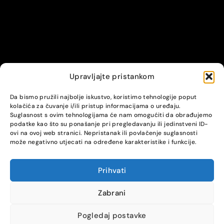
Upravljajte pristankom
© Alpha servis. All Rights Reserved.
Da bismo pružili najbolje iskustvo, koristimo tehnologije poput
kolačića za čuvanje i/ili pristup informacijama o uređaju.
Suglasnost s ovim tehnologijama će nam omogućiti da obrađujemo
podatke kao što su ponašanje pri pregledavanju ili jedinstveni ID-
ovi na ovoj web stranici. Nepristanak ili povlačenje suglasnosti
može negativno utjecati na određene karakteristike i funkcije.
Prihvati
COMPARE
(0)
Zabrani
Pogledaj postavke