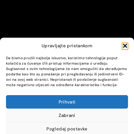
Upravljajte pristankom
© Alpha servis. All Rights Reserved.
Da bismo pružili najbolje iskustvo, koristimo tehnologije poput
kolačića za čuvanje i/ili pristup informacijama o uređaju.
Suglasnost s ovim tehnologijama će nam omogućiti da obrađujemo
podatke kao što su ponašanje pri pregledavanju ili jedinstveni ID-
ovi na ovoj web stranici. Nepristanak ili povlačenje suglasnosti
može negativno utjecati na određene karakteristike i funkcije.
Prihvati
COMPARE
(0)
Zabrani
Pogledaj postavke