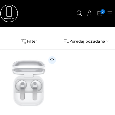
0
Filter
Poredaj po
Zadano