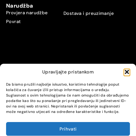
Narudžba
Provjera narudžbe
Dostava i preuzimanje
Povrat
Upravljajte pristankom
© Alpha servis. All Rights Reserved.
Da bismo pružili najbolje iskustvo, koristimo tehnologije poput
kolačića za čuvanje i/ili pristup informacijama o uređaju.
Suglasnost s ovim tehnologijama će nam omogućiti da obrađujemo
podatke kao što su ponašanje pri pregledavanju ili jedinstveni ID-
ovi na ovoj web stranici. Nepristanak ili povlačenje suglasnosti
može negativno utjecati na određene karakteristike i funkcije.
Prihvati
COMPARE
(0)