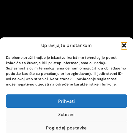
Upravljajte pristankom
© Alpha servis. All Rights Reserved.
Da bismo pružili najbolje iskustvo, koristimo tehnologije poput
kolačića za čuvanje i/ili pristup informacijama o uređaju.
Suglasnost s ovim tehnologijama će nam omogućiti da obrađujemo
podatke kao što su ponašanje pri pregledavanju ili jedinstveni ID-
ovi na ovoj web stranici. Nepristanak ili povlačenje suglasnosti
može negativno utjecati na određene karakteristike i funkcije.
Prihvati
COMPARE
(0)
Zabrani
Pogledaj postavke