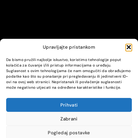
Upravljajte pristankom
© Alpha servis. All Rights Reserved.
Da bismo pružili najbolje iskustvo, koristimo tehnologije poput
kolačića za čuvanje i/ili pristup informacijama o uređaju.
Suglasnost s ovim tehnologijama će nam omogućiti da obrađujemo
podatke kao što su ponašanje pri pregledavanju ili jedinstveni ID-
ovi na ovoj web stranici. Nepristanak ili povlačenje suglasnosti
može negativno utjecati na određene karakteristike i funkcije.
Prihvati
COMPARE
(0)
Zabrani
Pogledaj postavke