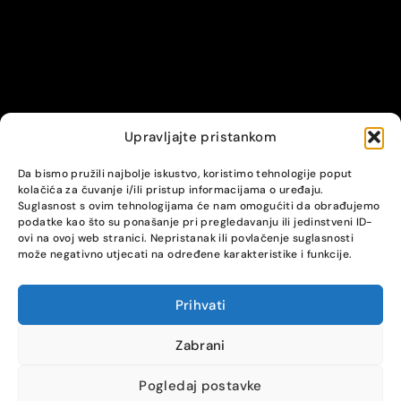
Upravljajte pristankom
© Alpha servis. All Rights Reserved.
Da bismo pružili najbolje iskustvo, koristimo tehnologije poput
kolačića za čuvanje i/ili pristup informacijama o uređaju.
Suglasnost s ovim tehnologijama će nam omogućiti da obrađujemo
podatke kao što su ponašanje pri pregledavanju ili jedinstveni ID-
ovi na ovoj web stranici. Nepristanak ili povlačenje suglasnosti
može negativno utjecati na određene karakteristike i funkcije.
Prihvati
COMPARE
(0)
Zabrani
Pogledaj postavke