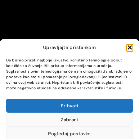
Upravljajte pristankom
© Alpha servis. All Rights Reserved.
Da bismo pružili najbolje iskustvo, koristimo tehnologije poput
kolačića za čuvanje i/ili pristup informacijama o uređaju.
Suglasnost s ovim tehnologijama će nam omogućiti da obrađujemo
podatke kao što su ponašanje pri pregledavanju ili jedinstveni ID-
ovi na ovoj web stranici. Nepristanak ili povlačenje suglasnosti
može negativno utjecati na određene karakteristike i funkcije.
Prihvati
COMPARE
(0)
Zabrani
Pogledaj postavke