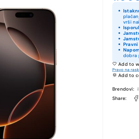
Istakn
plaćan
vrši n
Isporu
Jamstv
Jamstv
Pravni
Napo
dobra 
Add to w
Pravo na ras
Add to 
Brendovi:
Share: