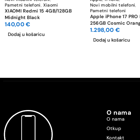
Pametni telefoni
,
Xiaomi
Novi mobilni telefoni
,
XIAOMI Redmi 15 4GB/128GB
Pametni telefoni
Stabilizacija slike
Apple iPhone 17 PRO
Midnight Black
256GB Cosmic Oran
140,00
€
Optički zoom
1.298,00
€
Dodaj u košaricu
Dodaj u košaricu
Max. video rezolucija
Bluetooth
WiFi standard
Dual SIM
Vrsta SIM-a [SIM1]
O nama
Vrsta SIM-a [SIM2]
O nama
Otkup
Dijeljeni SIM slot
Kontakt