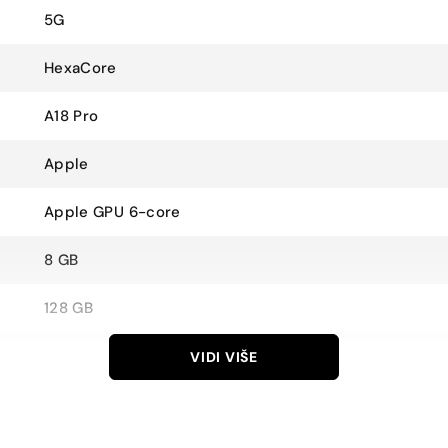
5G
HexaCore
A18 Pro
Apple
Apple GPU 6-core
8 GB
128 GB
NE
VIDI VIŠE
6.30 inč