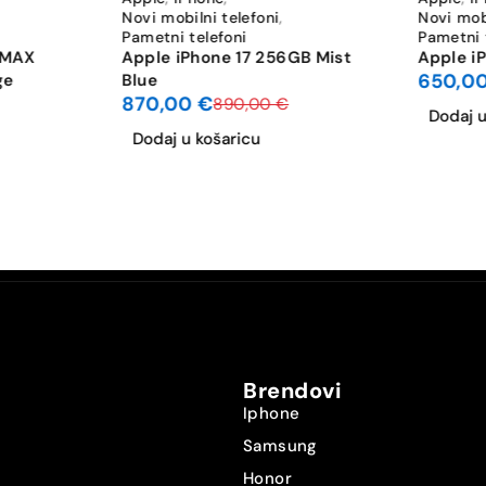
Novi mobilni telefoni
,
Novi mobi
Pametni telefoni
Pametni 
Da
 MAX
Apple iPhone 17 256GB Mist
Apple i
650,0
ge
Blue
5x
870,00
€
890,00
€
Dodaj u
Dodaj u košaricu
4K UHD 3840×2160
Bluetooth 5.3
Wi-Fi 7: 802.11be
DA
Nano-SIM
Brendovi
eSIM
Iphone
Samsung
Ne
Honor