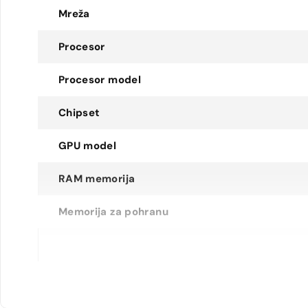
Mreža
Procesor
Procesor model
Chipset
GPU model
RAM memorija
Memorija za pohranu
MicroSD utor
Veličina ekrana