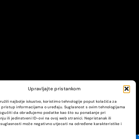
Upravljajte pristankom
užili najbolje iskustvo, koristimo tehnologije poput kolačića za
li pristup informacijama o uređaju. Suglasnost s ovim tehnologijama
gućiti da obrađujemo podatke kao što su ponašanje pri
ju ili jedinstveni ID-ovi na ovoj web stranici. Nepristanak ili
suglasnosti može negativno utjecati na određene karakteristike i