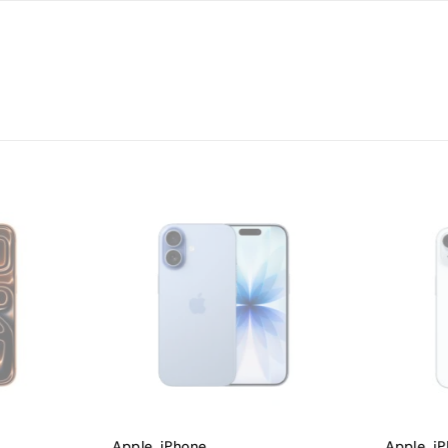
1206 x 2622
Super Retina XDR OLED
120 Hz
91.18 %
460 ppi
48 MP
3
12 MP
1
-2%
Da
Apple
,
iPhone
,
Apple
,
i