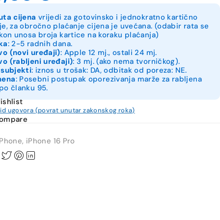
uta cijena
vrijedi za gotovinsko i jednokratno kartično
je, za obročno plaćanje cijena je uvećana. (odabir rata se
akon unosa broja kartice na koraku plaćanja)
ka
: 2-5 radnih dana.
o (novi uređaji)
: Apple 12 mj., ostali 24 mj.
o (rabljeni uređaji)
: 3 mj. (ako nema tvorničkog).
 subjekti
: iznos u trošak: DA, odbitak od poreza: NE.
mena
: Posebni postupak oporezivanja marže za rabljena
po članku 95.
ishlist
kid ugovora (povrat unutar zakonskog roka)
compare
iPhone
,
iPhone 16 Pro