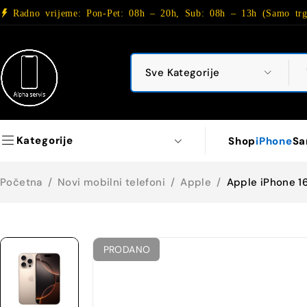
Radno vrijeme: Pon-Pet: 08h – 20h, Sub: 08h – 13h (Samo trg
Kategorije
Shop
iPhone
Sa
Početna
/
Novi mobilni telefoni
/
Apple
/
Apple iPhone 1
PRODANO