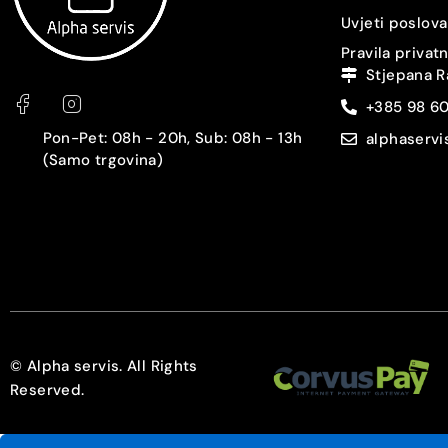
GPS
Uvjeti poslova
Pravila privat
NFC
Stjepana R
+385 98 6
Čitač otiska prstiju
Pon-Pet: 08h - 20h, Sub: 08h - 13h
alphaserv
(Samo trgovina)
Prepoznavanje lica
Zaštita
3.5 mm audio izlaz
USB konektor
Punjač
© Alpha servis. All Rights
Reserved.
Slušalice