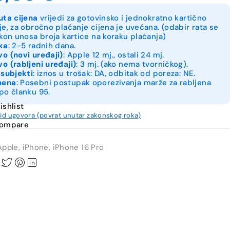
uta cijena
vrijedi za gotovinsko i jednokratno kartično
je, za obročno plaćanje cijena je uvećana. (odabir rata se
akon unosa broja kartice na koraku plaćanja)
ka
: 2-5 radnih dana.
o (novi uređaji)
: Apple 12 mj., ostali 24 mj.
o (rabljeni uređaji)
: 3 mj. (ako nema tvorničkog).
 subjekti
: iznos u trošak: DA, odbitak od poreza: NE.
mena
: Posebni postupak oporezivanja marže za rabljena
po članku 95.
ishlist
kid ugovora (povrat unutar zakonskog roka)
compare
Apple
,
iPhone
,
iPhone 16 Pro