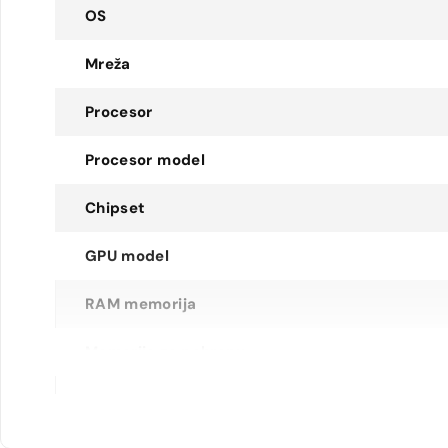
OS
Mreža
Procesor
Procesor model
Chipset
GPU model
RAM memorija
Memorija za pohranu
MicroSD utor