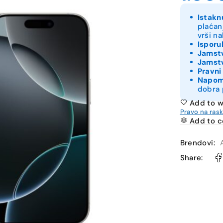
Istakn
plaćan
vrši n
Isporu
Jamstv
Jamstv
Pravni
Napo
dobra 
Add to w
Pravo na ras
Add to 
Brendovi:
Share: