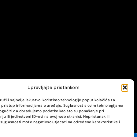
Upravljajte pristankom
užili najbolje iskustvo, koristimo tehnologije poput kolačića za
li pristup informacijama o uređaju. Suglasnost s ovim tehnologijama
gućiti da obrađujemo podatke kao što su ponašanje pri
ju ili jedinstveni ID-ovi na ovoj web stranici. Nepristanak ili
suglasnosti može negativno utjecati na određene karakteristike i