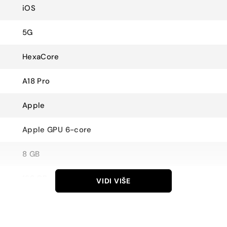
iOS
5G
HexaCore
A18 Pro
Apple
Apple GPU 6-core
8 GB
128 GB
VIDI VIŠE
NE