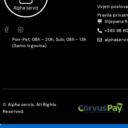
Dijeljeni SIM slot
Uvjeti poslova
Pravila privat
GPS
Stjepana R
+385 98 6
NFC
Pon-Pet: 08h - 20h, Sub: 08h - 13h
alphaserv
(Samo trgovina)
Čitač otiska prstiju
Prepoznavanje lica
Zaštita
3.5 mm audio izlaz
USB konektor
© Alpha servis. All Rights
Reserved.
Punjač