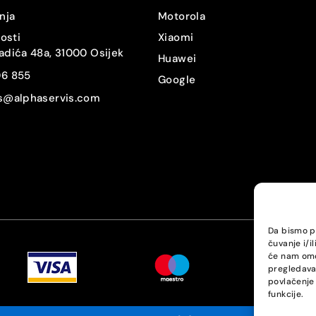
Ne
nja
Motorola
nosti
Xiaomi
DA
adića 48a, 31000 Osijek
Huawei
06 855
DA
Google
is@alphaservis.com
DA
Da
IP68
NE
Da bismo pr
čuvanje i/i
USB-C
će nam omo
pregledavan
Ne
povlačenje 
funkcije.