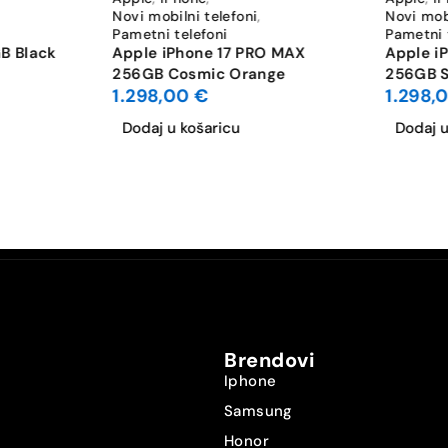
Novi mobilni telefoni
,
Novi mobi
Da
Pametni telefoni
Pametni 
B Black
Apple iPhone 17 PRO MAX
Apple i
256GB Cosmic Orange
256GB S
Da
1.298,00
€
1.298,
Dodaj u košaricu
Dodaj u
5x
4K UHD 3840×2160
Bluetooth 5.3
Wi-Fi 7: 802.11be
DA
Brendovi
Nano-SIM
Iphone
Samsung
eSIM
Honor