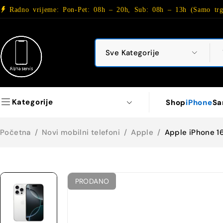
Radno vrijeme: Pon-Pet: 08h – 20h, Sub: 08h – 13h (Samo trg
Kategorije
Shop
iPhone
Sa
Početna
/
Novi mobilni telefoni
/
Apple
/
Apple iPhone 1
PRODANO