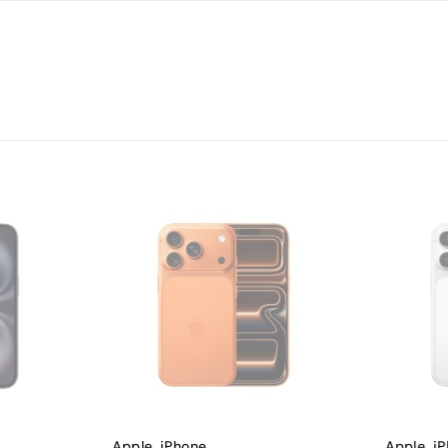
6.30 inč
1206 x 2622
Super Retina XDR OLED
120 Hz
91.18 %
460 ppi
48 MP
3
12 MP
1
Apple
,
iPhone
,
Apple
,
i