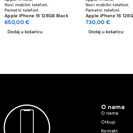
Novi mobilni telefoni
,
Novi mobilni telefoni
,
HDR
Pametni telefoni
Pametni telefoni
Apple iPhone 15 128GB Black
Apple iPhone 16 128G
650,00
€
730,00
€
Stabilizacija slike
Dodaj u košaricu
Dodaj u košaricu
Optički zoom
Max. video rezolucija
Bluetooth
WiFi standard
Dual SIM
O nama
Vrsta SIM-a [SIM1]
O nama
Otkup
Vrsta SIM-a [SIM2]
Kontakt