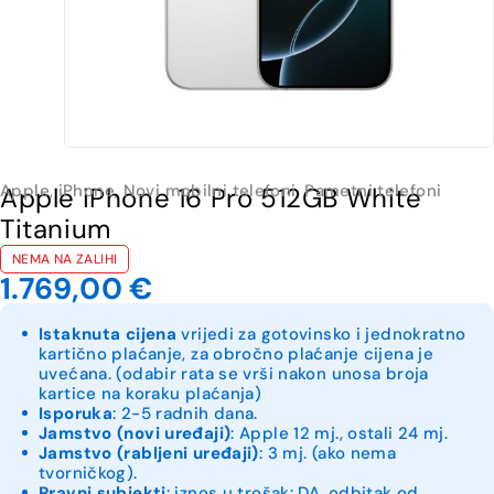
Apple
,
iPhone
,
Novi mobilni telefoni
,
Pametni telefoni
Apple iPhone 16 Pro 512GB White
Titanium
NEMA NA ZALIHI
1.769,00
€
Istaknuta cijena
vrijedi za gotovinsko i jednokratno
kartično plaćanje, za obročno plaćanje cijena je
uvećana. (odabir rata se vrši nakon unosa broja
kartice na koraku plaćanja)
Isporuka
: 2-5 radnih dana.
Jamstvo (novi uređaji)
: Apple 12 mj., ostali 24 mj.
Jamstvo (rabljeni uređaji)
: 3 mj. (ako nema
tvorničkog).
Pravni subjekti
: iznos u trošak: DA, odbitak od