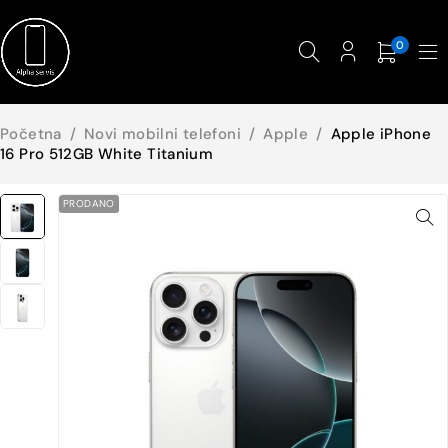
0
Početna
/
Novi mobilni telefoni
/
Apple
/
Apple iPhone
16 Pro 512GB White Titanium
PRODANO