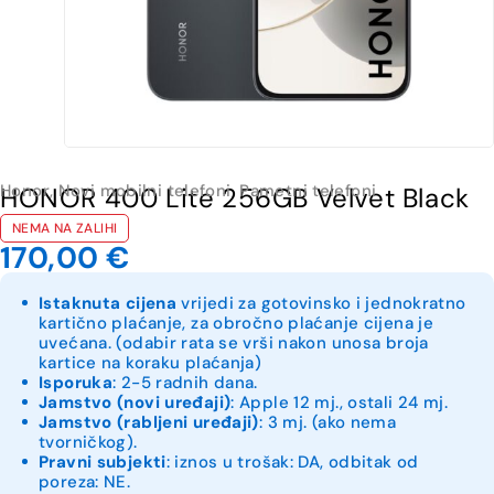
Honor
,
Novi mobilni telefoni
,
Pametni telefoni
HONOR 400 Lite 256GB Velvet Black
NEMA NA ZALIHI
170,00
€
Istaknuta cijena
vrijedi za gotovinsko i jednokratno
kartično plaćanje, za obročno plaćanje cijena je
uvećana. (odabir rata se vrši nakon unosa broja
kartice na koraku plaćanja)
Isporuka
: 2-5 radnih dana.
Jamstvo (novi uređaji)
: Apple 12 mj., ostali 24 mj.
Jamstvo (rabljeni uređaji)
: 3 mj. (ako nema
tvorničkog).
Pravni subjekti
: iznos u trošak: DA, odbitak od
poreza: NE.