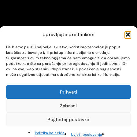
Upravljajte pristankom
© Alpha servis. All Rights Reserved.
Da bismo pružili najbolje iskustvo, koristimo tehnologije poput
kolačića za čuvanje i/ili pristup informacijama o uređaju.
Suglasnost s ovim tehnologijama će nam omogućiti da obrađujemo
podatke kao što su ponašanje pri pregledavanju ili jedinstveni ID-
ovi na ovoj web stranici. Nepristanak ili povlačenje suglasnosti
može negativno utjecati na određene karakteristike i funkcije.
Prihvati
COMPARE
(0)
Zabrani
Pogledaj postavke
Compare
Politika kolačića
Remove all products
Uvjeti poslovanja