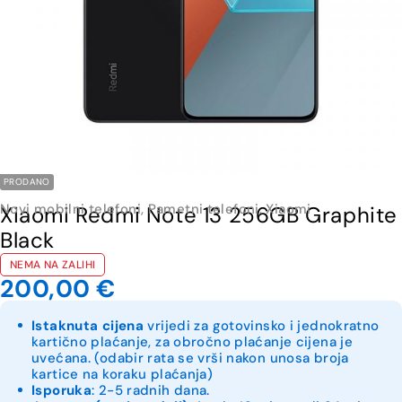
PRODANO
Novi mobilni telefoni
,
Pametni telefoni
,
Xiaomi
Xiaomi Redmi Note 13 256GB Graphite
Black
NEMA NA ZALIHI
200,00
€
Istaknuta cijena
vrijedi za gotovinsko i jednokratno
kartično plaćanje, za obročno plaćanje cijena je
uvećana. (odabir rata se vrši nakon unosa broja
kartice na koraku plaćanja)
Isporuka
: 2-5 radnih dana.