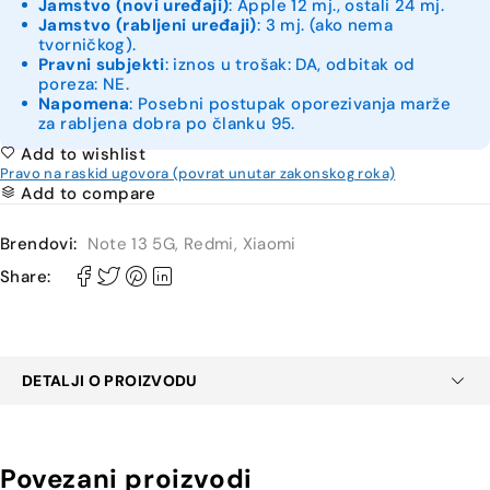
Jamstvo (novi uređaji)
: Apple 12 mj., ostali 24 mj.
Jamstvo (rabljeni uređaji)
: 3 mj. (ako nema
tvorničkog).
Pravni subjekti
: iznos u trošak: DA, odbitak od
poreza: NE.
Napomena
: Posebni postupak oporezivanja marže
za rabljena dobra po članku 95.
Add to wishlist
Pravo na raskid ugovora (povrat unutar zakonskog roka)
Add to compare
Brendovi:
Note 13 5G
,
Redmi
,
Xiaomi
Share:
DETALJI O PROIZVODU
Povezani proizvodi