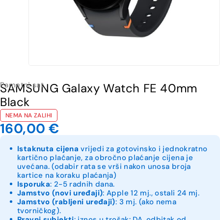
Pametni sat
SAMSUNG Galaxy Watch FE 40mm
Black
NEMA NA ZALIHI
160,00
€
Istaknuta cijena
vrijedi za gotovinsko i jednokratno
kartično plaćanje, za obročno plaćanje cijena je
uvećana. (odabir rata se vrši nakon unosa broja
kartice na koraku plaćanja)
Isporuka
: 2-5 radnih dana.
Jamstvo (novi uređaji)
: Apple 12 mj., ostali 24 mj.
Jamstvo (rabljeni uređaji)
: 3 mj. (ako nema
tvorničkog).
Pravni subjekti
: iznos u trošak: DA, odbitak od