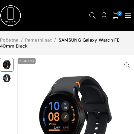
0
Početna
/
Pametni sat
/
SAMSUNG Galaxy Watch FE
40mm Black
PRODANO