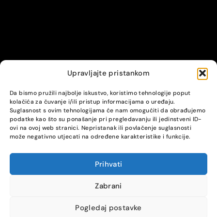
Upravljajte pristankom
© Alpha servis. All Rights Reserved.
Da bismo pružili najbolje iskustvo, koristimo tehnologije poput
kolačića za čuvanje i/ili pristup informacijama o uređaju.
Suglasnost s ovim tehnologijama će nam omogućiti da obrađujemo
podatke kao što su ponašanje pri pregledavanju ili jedinstveni ID-
ovi na ovoj web stranici. Nepristanak ili povlačenje suglasnosti
može negativno utjecati na određene karakteristike i funkcije.
Prihvati
COMPARE
(0)
Zabrani
Pogledaj postavke