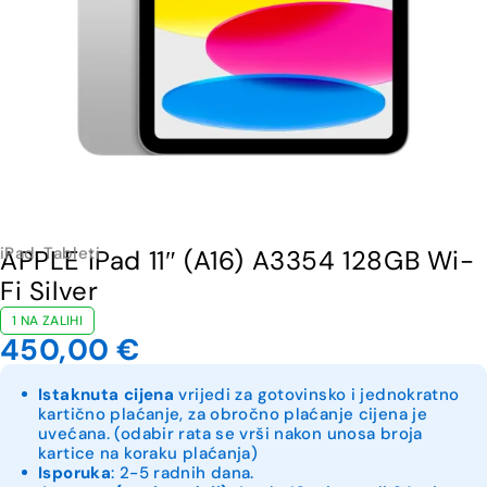
iPad
,
Tableti
APPLE iPad 11″ (A16) A3354 128GB Wi-
Fi Silver
1 NA ZALIHI
450,00
€
Istaknuta cijena
vrijedi za gotovinsko i jednokratno
kartično plaćanje, za obročno plaćanje cijena je
uvećana. (odabir rata se vrši nakon unosa broja
kartice na koraku plaćanja)
Isporuka
: 2-5 radnih dana.