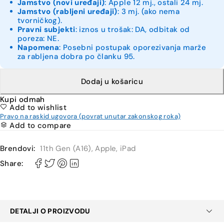
Jamstvo (novi uređaji)
: Apple 12 mj., ostali 24 mj.
Jamstvo (rabljeni uređaji)
: 3 mj. (ako nema
tvorničkog).
Pravni subjekti
: iznos u trošak: DA, odbitak od
poreza: NE.
Napomena
: Posebni postupak oporezivanja marže
za rabljena dobra po članku 95.
Dodaj u košaricu
Kupi odmah
Add to wishlist
Pravo na raskid ugovora (povrat unutar zakonskog roka)
Add to compare
Brendovi:
11th Gen (A16)
,
Apple
,
iPad
Share:
DETALJI O PROIZVODU