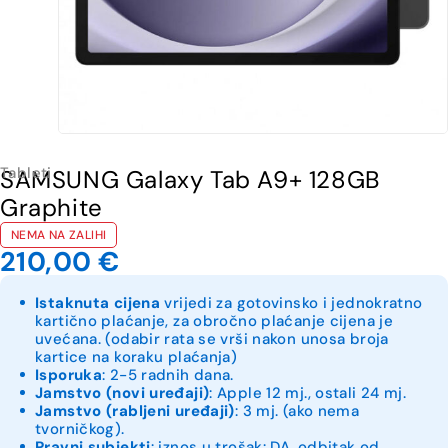
Tableti
SAMSUNG Galaxy Tab A9+ 128GB
Graphite
NEMA NA ZALIHI
210,00
€
Istaknuta cijena
vrijedi za gotovinsko i jednokratno
kartično plaćanje, za obročno plaćanje cijena je
uvećana. (odabir rata se vrši nakon unosa broja
kartice na koraku plaćanja)
Isporuka
: 2-5 radnih dana.
Jamstvo (novi uređaji)
: Apple 12 mj., ostali 24 mj.
Jamstvo (rabljeni uređaji)
: 3 mj. (ako nema
tvorničkog).
Pravni subjekti
: iznos u trošak: DA, odbitak od