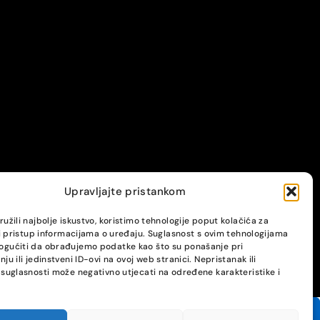
Upravljajte pristankom
užili najbolje iskustvo, koristimo tehnologije poput kolačića za
li pristup informacijama o uređaju. Suglasnost s ovim tehnologijama
gućiti da obrađujemo podatke kao što su ponašanje pri
ju ili jedinstveni ID-ovi na ovoj web stranici. Nepristanak ili
suglasnosti može negativno utjecati na određene karakteristike i