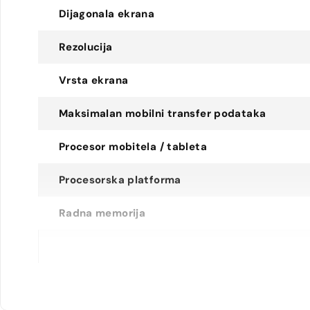
Dijagonala ekrana
Rezolucija
Vrsta ekrana
Maksimalan mobilni transfer podataka
Procesor mobitela / tableta
Procesorska platforma
Radna memorija
Maksimum memorije
Tip proširive memorije