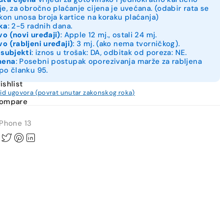
je, za obročno plaćanje cijena je uvećana. (odabir rata se
akon unosa broja kartice na koraku plaćanja)
ka
: 2-5 radnih dana.
o (novi uređaji)
: Apple 12 mj., ostali 24 mj.
o (rabljeni uređaji)
: 3 mj. (ako nema tvorničkog).
 subjekti
: iznos u trošak: DA, odbitak od poreza: NE.
mena
: Posebni postupak oporezivanja marže za rabljena
po članku 95.
ishlist
kid ugovora (povrat unutar zakonskog roka)
compare
iPhone 13