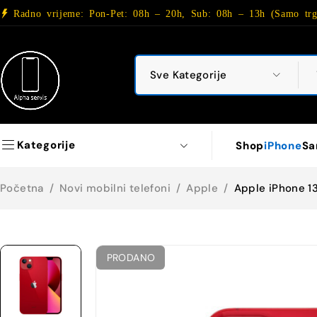
Radno vrijeme: Pon-Pet: 08h – 20h, Sub: 08h – 13h (Samo trg
Kategorije
Shop
iPhone
Sa
Početna
/
Novi mobilni telefoni
/
Apple
/
Apple iPhone 1
PRODANO