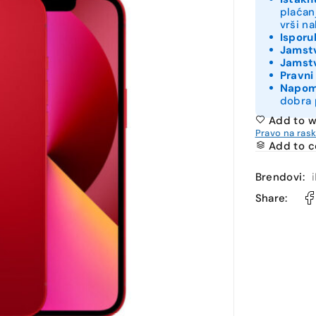
plaćan
vrši n
Isporu
Jamstv
Jamstv
Pravni
Napo
dobra 
Add to w
Pravo na ras
Add to 
Brendovi:
Share: