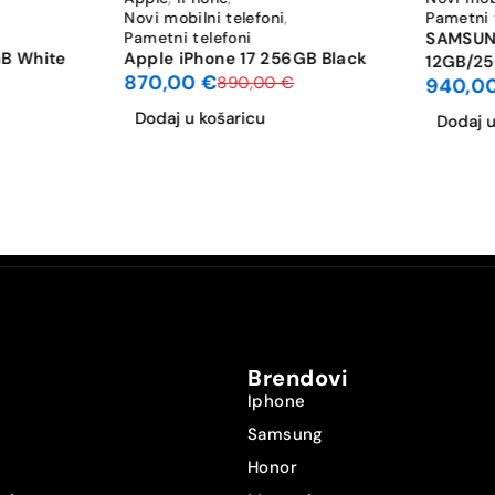
Novi mobilni telefoni
,
Pametni 
Pametni telefoni
SAMSUNG
GB White
Apple iPhone 17 256GB Black
12GB/25
870,00
€
890,00
€
940,0
Dodaj u košaricu
Dodaj u
Brendovi
Iphone
Samsung
Honor