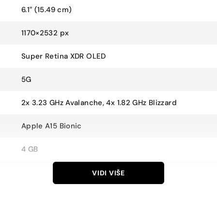
6.1″ (15.49 cm)
1170×2532 px
Super Retina XDR OLED
5G
2x 3.23 GHz Avalanche, 4x 1.82 GHz Blizzard
Apple A15 Bionic
4 GB
128 GB
VIDI VIŠE
nema