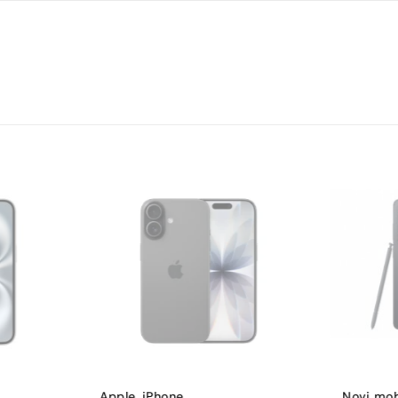
Dual 12 MP, f/1.6, 26mm (wide), 1.7µm, dual pixel PDAF,
12 MP, f/2.2, 23mm (wide), 1/3.6″
da
Li-Ion 3240 mAh
Do 98h
ne
da
Crvena
Dual SIM (Nano-SIM i eSIM)
-2%
2034
Apple
,
iPhone
,
Novi mobi