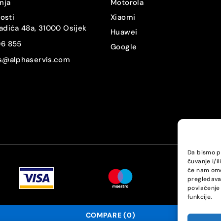
nja
Motorola
nosti
Xiaomi
adića 48a, 31000 Osijek
Huawei
06 855
Google
is@alphaservis.com
Da bismo pr
čuvanje i/i
će nam omo
pregledavan
povlačenje 
funkcije.
COMPARE
(0)