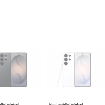
 sensor-shift OIS
lni telefoni
,
Novi mobilni telefoni
,