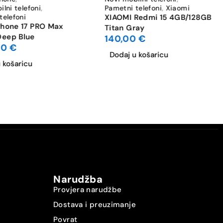
lni telefoni
,
Pametni telefoni
,
Xiaomi
telefoni
XIAOMI Redmi 15 4GB/128GB
Phone 17 PRO Max
Titan Gray
eep Blue
140,00
€
00
€
Dodaj u košaricu
 košaricu
Narudžba
Provjera narudžbe
Dostava i preuzimanje
Povrat