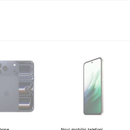
Phone
,
Novi mobilni telefoni
,