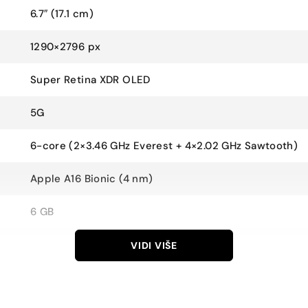
6.7″ (17.1 cm)
1290×2796 px
Super Retina XDR OLED
5G
6-core (2×3.46 GHz Everest + 4×2.02 GHz Sawtooth)
Apple A16 Bionic (4 nm)
6 GB
256 GB
VIDI VIŠE
256 GB