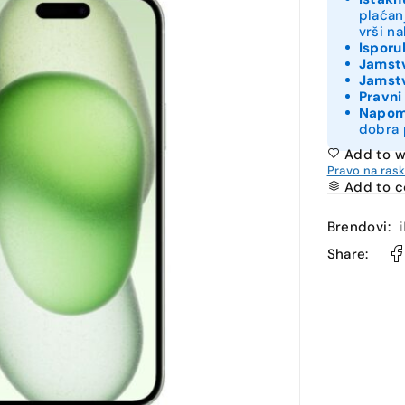
plaćan
vrši n
Isporu
Jamstv
Jamstv
Pravni
Napo
dobra 
Add to w
Pravo na ras
Add to 
Brendovi:
Share: