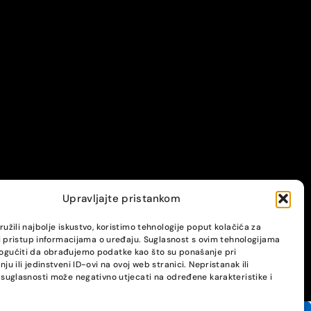
Upravljajte pristankom
užili najbolje iskustvo, koristimo tehnologije poput kolačića za
li pristup informacijama o uređaju. Suglasnost s ovim tehnologijama
gućiti da obrađujemo podatke kao što su ponašanje pri
ju ili jedinstveni ID-ovi na ovoj web stranici. Nepristanak ili
suglasnosti može negativno utjecati na određene karakteristike i