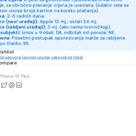
je, za obročno plaćanje cijena je uvećana. (odabir rata se
akon unosa broja kartice na koraku plaćanja)
ka
: 2-5 radnih dana.
o (novi uređaji)
: Apple 12 mj., ostali 24 mj.
o (rabljeni uređaji)
: 3 mj. (ako nema tvorničkog).
 subjekti
: iznos u trošak: DA, odbitak od poreza: NE.
mena
: Posebni postupak oporezivanja marže za rabljena
po članku 95.
ishlist
kid ugovora (povrat unutar zakonskog roka)
compare
iPhone 15 Plus