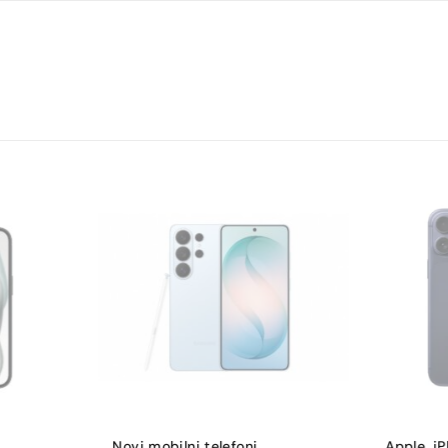
nema
Dual 48MP+12MP
12 Mpx
da
Li-ion
Do 98h
ne
da
Zelena
Dual SIM (Nano-SIM i eSIM)
Novi mobilni telefoni
,
Apple
,
i