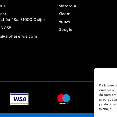
nja
Motorola
nosti
Xiaomi
adića 48a, 31000 Osijek
Huawei
06 855
Google
is@alphaservis.com
Da bismo pr
čuvanje i/i
će nam omo
pregledavan
povlačenje 
funkcije.