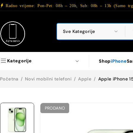
Radno vrijeme: Pon-Pet: 08h – 20h, Sub: 08h – 13h (Samo trg
Kategorije
Shop
iPhone
Sa
Početna
/
Novi mobilni telefoni
/
Apple
/
Apple iPhone 1
PRODANO