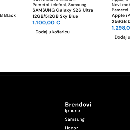
Pametni telefoni
,
Samsung
Novi mobi
SAMSUNG Galaxy S26 Ultra
Pametni 
B Black
Apple i
12GB/512GB Sky Blue
256GB D
1.100,00
€
1.298,
Dodaj u košaricu
Dodaj u
Brendovi
Iphone
Samsung
Honor