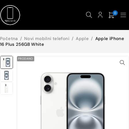
0
Početna
/
Novi mobilni telefoni
/
Apple
/
Apple iPhone
16 Plus 256GB White
PRODANO