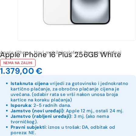
Apple
,
iPhone
,
Novi mobilni telefoni
,
Pametni telefoni
Apple iPhone 16 Plus 256GB White
NEMA NA ZALIHI
1.379,00
€
Istaknuta cijena
vrijedi za gotovinsko i jednokratno
kartično plaćanje, za obročno plaćanje cijena je
uvećana. (odabir rata se vrši nakon unosa broja
kartice na koraku plaćanja)
Isporuka
: 2-5 radnih dana.
Jamstvo (novi uređaji)
: Apple 12 mj., ostali 24 mj.
Jamstvo (rabljeni uređaji)
: 3 mj. (ako nema
tvorničkog).
Pravni subjekti
: iznos u trošak: DA, odbitak od
poreza: NE.