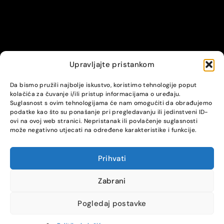
Upravljajte pristankom
© Alpha servis. All Rights Reserved.
Da bismo pružili najbolje iskustvo, koristimo tehnologije poput
kolačića za čuvanje i/ili pristup informacijama o uređaju.
Suglasnost s ovim tehnologijama će nam omogućiti da obrađujemo
podatke kao što su ponašanje pri pregledavanju ili jedinstveni ID-
ovi na ovoj web stranici. Nepristanak ili povlačenje suglasnosti
može negativno utjecati na određene karakteristike i funkcije.
Prihvati
COMPARE
(0)
Zabrani
Pogledaj postavke
Compare