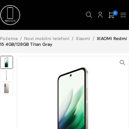
0
Početna
/
Novi mobilni telefoni
/
Xiaomi
/
XIAOMI Redmi
15 4GB/128GB Titan Gray