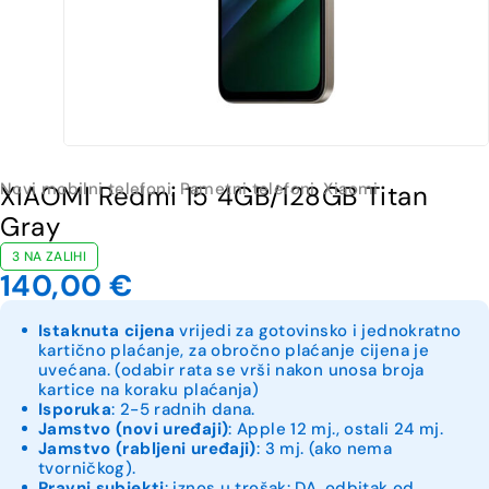
Novi mobilni telefoni
,
Pametni telefoni
,
Xiaomi
XIAOMI Redmi 15 4GB/128GB Titan
Gray
3 NA ZALIHI
140,00
€
Istaknuta cijena
vrijedi za gotovinsko i jednokratno
kartično plaćanje, za obročno plaćanje cijena je
uvećana. (odabir rata se vrši nakon unosa broja
kartice na koraku plaćanja)
Isporuka
: 2-5 radnih dana.
Jamstvo (novi uređaji)
: Apple 12 mj., ostali 24 mj.
Jamstvo (rabljeni uređaji)
: 3 mj. (ako nema
tvorničkog).
Pravni subjekti
: iznos u trošak: DA, odbitak od